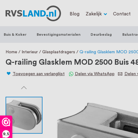
RVS Land is een écht familiebedrijf met b
Blog
Zakelijk
Contact
trapleuningen, deurbeslag, ventilatieroo
Nederland en België, met meer dan 100.0
Buis & Koker
Bevestigingsmaterialen
Deurbeslag
Balustra
een eigen werkplaats waar we RVS op maa
staat persoonlijke service bij ons voorop
Home
Interieur
Glasplaatdragers
Q-railing Glasklem MOD 250
Q-railing Glasklem MOD 2500 Buis 
Toevoegen aan verlanglijst
Delen via WhatsApp
Delen v
9,5