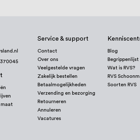
Service & support
Kenniscen
sland.nl
Contact
Blog
Over ons
Begrippenlijst
7370045
Veelgestelde vragen
Wat is RVS?
t
Zakelijk bestellen
RVS Schoonm
Betaalmogelijkheden
Soorten RVS
eën
Verzending en bezorging
ijven
Retourneren
p maat
Annuleren
Vacatures