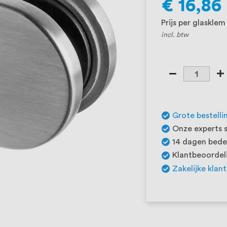
€ 16,86
Prijs per glasklem
incl. btw
Grote bestelli
Onze experts s
14 dagen beden
Klantbeoordeli
Zakelijke klan