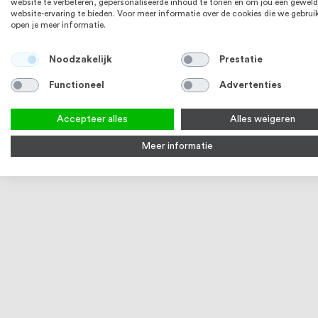
website te verbeteren, gepersonaliseerde inhoud te tonen en om jou een geweld
website-ervaring te bieden. Voor meer informatie over de cookies die we gebrui
open je meer informatie.
Noodzakelijk
Prestatie
Functioneel
Advertenties
Accepteer alles
Alles weigeren
Q-railing Verstelbare inbus voor
Q-railing B
glasklem M8 x 20 mm MOD 0681 / QS-
2100 MOD 2
Meer informatie
45 RVS316 (A4)
€ 1,73
Op voorraad
3-5 werkd
Bekijk product
Bek