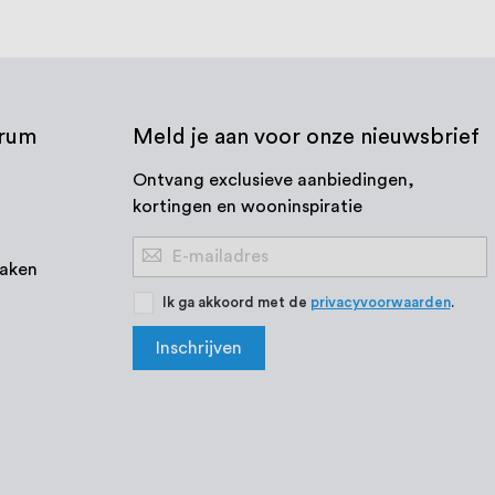
trum
Meld je aan voor onze nieuwsbrief
Ontvang exclusieve aanbiedingen,
kortingen en wooninspiratie
Abonneer
aken
u
op
Ik ga akkoord met de
privacyvoorwaarden
.
onze
Inschrijven
nieuwsbrief