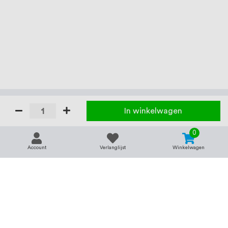
In winkelwagen
0
Account
Verlanglijst
Winkelwagen
Contact
Service & support
support@rvsland.nl
Contact
Over ons