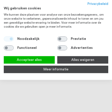
Privacybeleid
Wij gebruiken cookies
We kunnen deze plaatsen voor analyse van onze bezoekersgegevens, om
onze website te verbeteren, gepersonaliseerde inhoud te tonen en om jou
een geweldige website-ervaring te bieden. Voor meer informatie over de
cookies die we gebruiken open je meer informatie.
RVS 304
RVS 304
Noodzakelijk
Prestatie
Functioneel
Advertenties
Accepteer alles
Alles weigeren
Meer informatie
Draadeind M10 x 1000 mm DIN
Moer M10 DIN 934 RVS (A2) 20
Carro
976 RVS (A2)
stuks
RVS 
3
reviews
100
100
100
% of
% of
Op voorraad
Op voorraad
Op
€ 3,41
€ 2,94
€ 7,