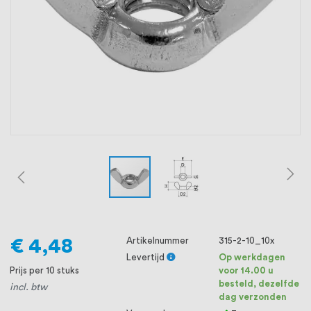
oprichting staat persoonlijke service bij
ons voorop, want we geloven dat een
goede relatie met onze klanten het
verschil maakt.
€ 4,48
Artikelnummer
315-2-10_10x
Levertijd
Op werkdagen
Prijs per 10 stuks
voor 14.00 u
besteld, dezelfde
incl. btw
dag verzonden