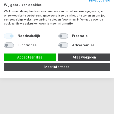
Privacybeleid
Wij gebruiken cookies
We kunnen deze plaatsen voor analyse van onze bezoekersgegevens, om
onze website te verbeteren, gepersonaliseerde inhoud te tonen en om jou
een geweldige website-ervaring te bieden. Voor meer informatie over de
cookies die we gebruiken open je meer informatie.
RVS 304
RVS 304
Noodzakelijk
Prestatie
Functioneel
Advertenties
Accepteer alles
Alles weigeren
Meer informatie
Moer M4 DIN 934 RVS (A2) 1000
Sluitring M4 DIN 125 A RVS (A2)
Zesk
stuks
1000 stuks
933 
Op voorraad
Op voorraad
Op
€ 8,59
€ 3,85
€ 22