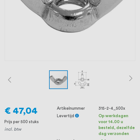
oprichting staat persoonlijke service bij
ons voorop, want we geloven dat een
goede relatie met onze klanten het
verschil maakt.
€ 47,04
Artikelnummer
315-2-4_500x
Levertijd
Op werkdagen
Prijs per 500 stuks
voor 14.00 u
besteld, dezelfde
incl. btw
dag verzonden