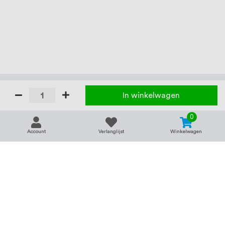
In winkelwagen
0
Account
Verlanglijst
Winkelwagen
Contact
Service & support
support@rvsland.nl
Contact
Over ons
+31 (0)45-7370045
Veelgestelde vragen