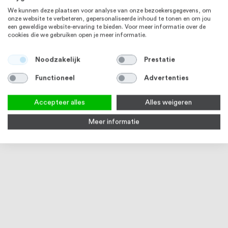
We kunnen deze plaatsen voor analyse van onze bezoekersgegevens, om
onze website te verbeteren, gepersonaliseerde inhoud te tonen en om jou
een geweldige website-ervaring te bieden. Voor meer informatie over de
cookies die we gebruiken open je meer informatie.
RVS 304
RVS 304
Noodzakelijk
Prestatie
Functioneel
Advertenties
Accepteer alles
Alles weigeren
Meer informatie
Draadeind M5 x 1000 mm DIN
Dopmoer M5 DIN 1587 RVS (A2)
Verb
976 RVS (A2)
500 stuks
RVS 
Op voorraad
Op voorraad
Op
€ 1,08
€ 155,03
€ 17,
RVS 304
RVS 304