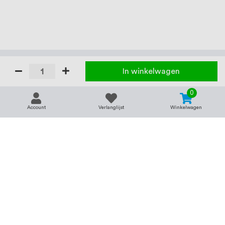
In winkelwagen
0
Account
Verlanglijst
Winkelwagen
Contact
Service & support
support@rvsland.nl
Contact
Over ons
+31 (0)45-7370045
Veelgestelde vragen
Assortiment
Zakelijk bestellen
Betaalmogelijkheden
Alle categorieën