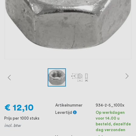
oprichting staat persoonlijke service bij
ons voorop, want we geloven dat een
goede relatie met onze klanten het
verschil maakt.
€ 12,10
Artikelnummer
934-2-5_1000x
Levertijd
Op werkdagen
Prijs per 1000 stuks
voor 14.00 u
besteld, dezelfde
incl. btw
dag verzonden