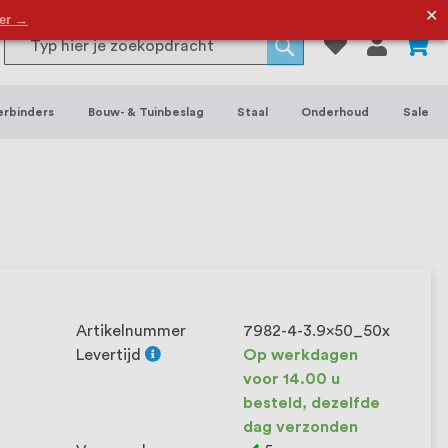
or binnen- en buitenhuis, waaronder
✕
der →
0
Search
 je het grootste assortiment van
Search
 voorraad leverbaar. Wij hebben tevens
erbinders
Bouw- & Tuinbeslag
Staal
Onderhoud
Sale
ieke wensen. Al sinds onze oprichting
et onze klanten het verschil maakt.
Artikelnummer
7982-4-3.9x50_50x
Levertijd
Op werkdagen
voor 14.00 u
besteld, dezelfde
dag verzonden