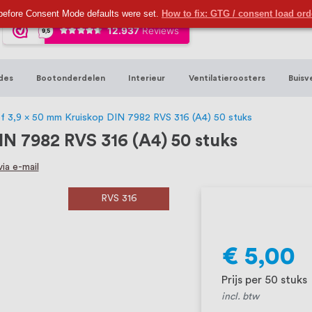
ijna 20 jaar ervaring in RVS producten vo
before Consent Mode defaults were set.
How to fix: GTG / consent load or
sters en bouwbeslag. In onze webshop vind
00 hoogwaardige RVS artikelen direct uit
des
Bootonderdelen
Interieur
Ventilatieroosters
Buisv
t produceren, geheel volgens jouw specif
, want we geloven dat een goede relatie m
f 3,9 x 50 mm Kruiskop DIN 7982 RVS 316 (A4) 50 stuks
IN 7982 RVS 316 (A4) 50 stuks
ia e-mail
RVS 316
€ 5,00
Prijs per 50 stuks
incl. btw