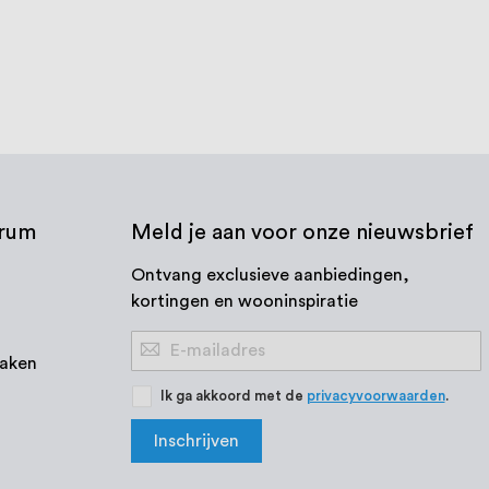
trum
Meld je aan voor onze nieuwsbrief
Ontvang exclusieve aanbiedingen,
kortingen en wooninspiratie
Abonneer
aken
u
op
Ik ga akkoord met de
privacyvoorwaarden
.
onze
Inschrijven
nieuwsbrief