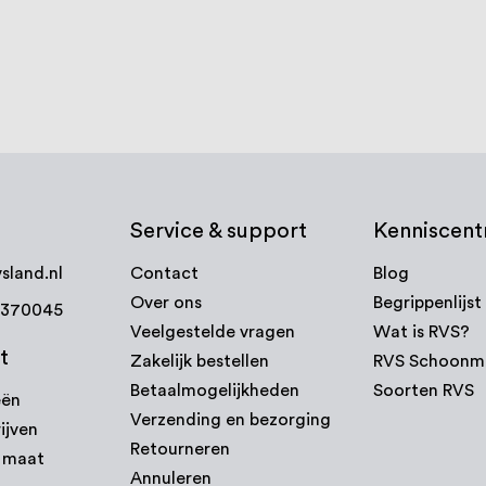
Service & support
Kenniscen
sland.nl
Contact
Blog
Over ons
Begrippenlijst
7370045
Veelgestelde vragen
Wat is RVS?
t
Zakelijk bestellen
RVS Schoonm
Betaalmogelijkheden
Soorten RVS
eën
Verzending en bezorging
ijven
Retourneren
p maat
Annuleren