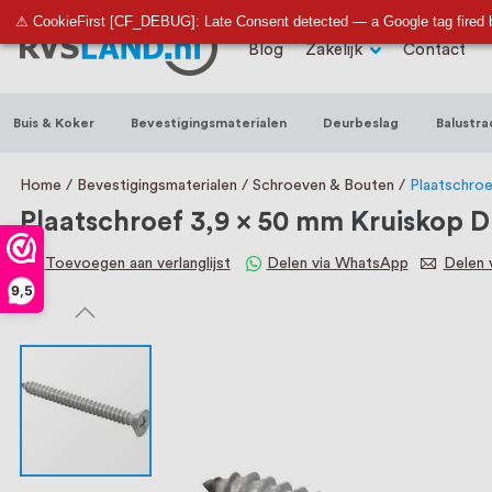
RVS Land is een écht familiebedrijf met b
⚠ CookieFirst [CF_DEBUG]: Late Consent detected — a Google tag fired 
Blog
Zakelijk
Contact
trapleuningen, deurbeslag, ventilatieroo
Nederland en België, met meer dan 100.0
Buis & Koker
Bevestigingsmaterialen
Deurbeslag
Balustra
een eigen werkplaats waar we RVS op maa
staat persoonlijke service bij ons voorop
Home
Bevestigingsmaterialen
Schroeven & Bouten
Plaatschroe
Plaatschroef 3,9 x 50 mm Kruiskop D
Toevoegen aan verlanglijst
Delen via WhatsApp
Delen v
9,5