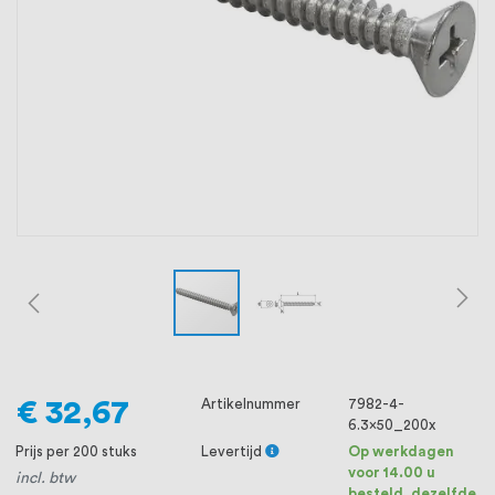
oprichting staat persoonlijke service bij
ons voorop, want we geloven dat een
goede relatie met onze klanten het
verschil maakt.
€ 32,67
Artikelnummer
7982-4-
6.3x50_200x
Prijs per 200 stuks
Levertijd
Op werkdagen
voor 14.00 u
incl. btw
besteld, dezelfde