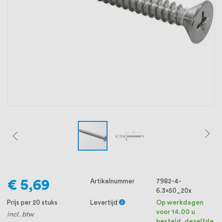
oprichting staat persoonlijke service bij
ons voorop, want we geloven dat een
goede relatie met onze klanten het
verschil maakt.
€ 5,69
Artikelnummer
7982-4-
6.3x50_20x
Prijs per 20 stuks
Levertijd
Op werkdagen
voor 14.00 u
incl. btw
besteld, dezelfde