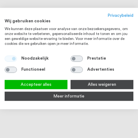
Privacybeleid
Wij gebruiken cookies
We kunnen deze plaatsen voor analyse van onze bezoekersgegevens, om
onze website te verbeteren, gepersonaliseerde inhoud te tonen en om jou
een geweldige website-ervaring te bieden. Voor meer informatie over de
cookies die we gebruiken open je meer informatie.
Noodzakelijk
Prestatie
Functioneel
Advertenties
Accepteer alles
Alles weigeren
Meer informatie
RVS Reiniger Spray 500 ml
Microvezeldoek
Lask
17
reviews
10
reviews
94
100
88
100
% of
% of