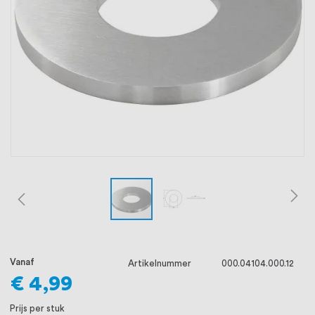
oprichting staat persoonlijke service bij
ons voorop, want we geloven dat een
goede relatie met onze klanten het
verschil maakt.
Vanaf
Artikelnummer
000.04104.000.12
€ 4,99
Prijs per stuk