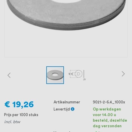
oprichting staat persoonlijke service bij
ons voorop, want we geloven dat een
goede relatie met onze klanten het
verschil maakt.
€ 19,26
Artikelnummer
9021-2-6.4_1000x
Levertijd
Op werkdagen
Prijs per 1000 stuks
voor 14.00 u
besteld, dezelfde
incl. btw
dag verzonden