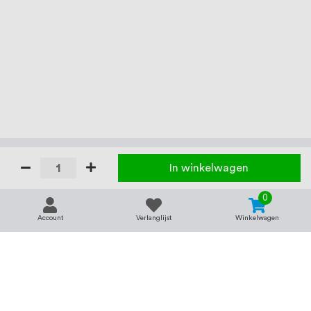
In winkelwagen
0
Account
Verlanglijst
Winkelwagen
Contact
Service & support
support@rvsland.nl
Contact