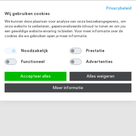
Privacybeleid
Wij gebruiken cookies
We kunnen deze plaatsen voor analyse van onze bezoekersgegevens, om
onze website te verbeteren, gepersonaliseerde inhoud te tonen en om jou
een geweldige website-ervaring te bieden. Voor meer informatie over de
cookies die we gebruiken open je meer informatie.
RVS 304
RVS 304
Noodzakelijk
Prestatie
Functioneel
Advertenties
Accepteer alles
Alles weigeren
Meer informatie
Draadeind M6 x 1000 mm DIN
Dopmoer M6 DIN 1587 RVS (A2)
Moer
976 RVS (A2)
500 stuks
stuk
1
review
100
100
% of
Op voorraad
1-2 weken
Op
€ 1,28
€ 20,45
€ 17,