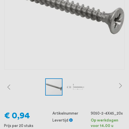
oprichting staat persoonlijke service bij
ons voorop, want we geloven dat een
goede relatie met onze klanten het
verschil maakt.
€ 0,94
Artikelnummer
9050-2-4X45_20x
Levertijd
Op werkdagen
Prijs per 20 stuks
voor 14.00 u