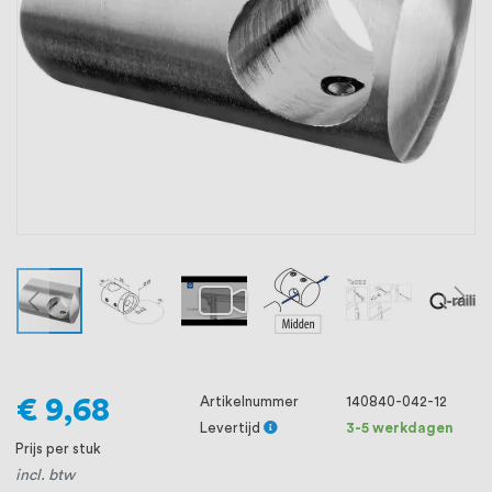
oprichting staat persoonlijke service bij
ons voorop, want we geloven dat een
goede relatie met onze klanten het
verschil maakt.
€ 9,68
Artikelnummer
140840-042-12
Levertijd
3-5 werkdagen
Prijs per stuk
incl. btw