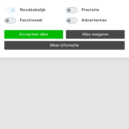
Noodzakelijk
Prestatie
Functioneel
Advertenties
Accepteer alles
Alles weigeren
Meer informatie
RVS 316
RVS 316
RVS Buis 42,4 x 2,0 mm RVS316
Verzonken inbusbout M8 x 25