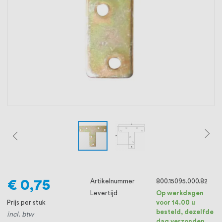
oprichting staat persoonlijke service bij
ons voorop, want we geloven dat een
goede relatie met onze klanten het
verschil maakt.
€ 0,75
Artikelnummer
800.15095.000.82
Levertijd
Op werkdagen
Prijs per stuk
voor 14.00 u
besteld, dezelfde
incl. btw
dag verzonden