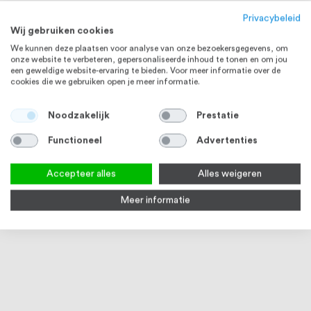
Privacybeleid
Wij gebruiken cookies
We kunnen deze plaatsen voor analyse van onze bezoekersgegevens, om
onze website te verbeteren, gepersonaliseerde inhoud te tonen en om jou
een geweldige website-ervaring te bieden. Voor meer informatie over de
cookies die we gebruiken open je meer informatie.
Noodzakelijk
Prestatie
Functioneel
Advertenties
STAAL
STAAL
Accepteer alles
Alles weigeren
Meer informatie
Verbindingsplaat staal geel
Verbindingsplaat smal staal geel
Verb
verzinkt
verzinkt
staal
Vanaf
€ 0,75
Vanaf
€ 0,46
Vana