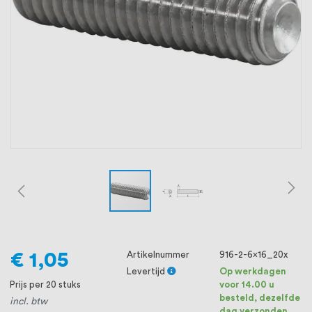
oprichting staat persoonlijke service bij
ons voorop, want we geloven dat een
goede relatie met onze klanten het
verschil maakt.
€ 1,05
Artikelnummer
916-2-6x16_20x
Levertijd
Op werkdagen
Prijs per 20 stuks
voor 14.00 u
besteld, dezelfde
incl. btw
dag verzonden