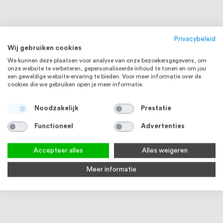
Privacybeleid
Wij gebruiken cookies
We kunnen deze plaatsen voor analyse van onze bezoekersgegevens, om
onze website te verbeteren, gepersonaliseerde inhoud te tonen en om jou
een geweldige website-ervaring te bieden. Voor meer informatie over de
cookies die we gebruiken open je meer informatie.
Noodzakelijk
Prestatie
Functioneel
Advertenties
RVS 304
RVS 304
Accepteer alles
Alles weigeren
Meer informatie
Draadeind M6 x 1000 mm DIN
Dopmoer M6 DIN 1587 RVS (A2)
Moer