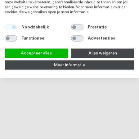
onze website te verbeteren, gepersonaliseerde inhoud te tonen en om jou
een geweldige website-ervaring te bieden. Voor meer informatie over de
cookies die we gebruiken open je meer informatie.
Noodzakelijk
Prestatie
Functioneel
Advertenties
Accepteer alles
Alles weigeren
Meer informatie
Inlegstrip voor U profielen 100
Eindkap voor U profielen 15 x 15 x
stuks
15 mm 10 stuks
3-5 werkdagen
Vanaf
€ 9,91
€ 9,91
ALUMINIUM
ALUMINIUM