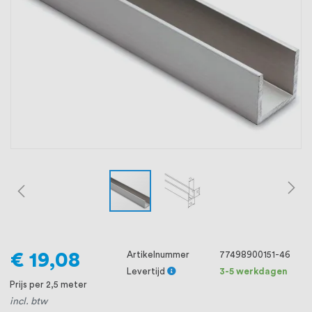
oprichting staat persoonlijke service bij
ons voorop, want we geloven dat een
goede relatie met onze klanten het
verschil maakt.
€ 19,08
Artikelnummer
77498900151-46
Levertijd
3-5 werkdagen
Prijs per 2,5 meter
incl. btw