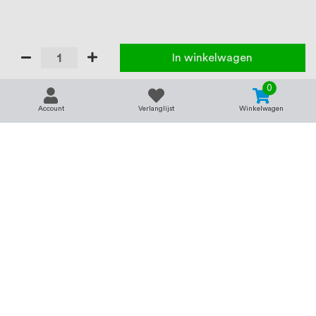
In winkelwagen
0
Account
Verlanglijst
Winkelwagen
Contact
Service & support
support@rvsland.nl
Contact
Over ons
+31 (0)45-7370045
Veelgestelde vragen
Assortiment
Zakelijk bestellen
Betaalmogelijkheden
Alle categorieën
Verzending en bezorging
RVS voor bedrijven
Retourneren
Balustrade op maat