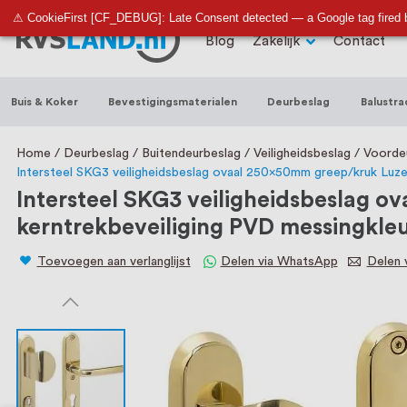
RVS Land is een écht familiebedrijf met b
⚠ CookieFirst [CF_DEBUG]: Late Consent detected — a Google tag fired 
Blog
Zakelijk
Contact
trapleuningen, deurbeslag, ventilatieroo
Nederland en België, met meer dan 100.0
Buis & Koker
Bevestigingsmaterialen
Deurbeslag
Balustra
een eigen werkplaats waar we RVS op maa
staat persoonlijke service bij ons voorop
Home
Deurbeslag
Buitendeurbeslag
Veiligheidsbeslag
Voorde
Intersteel SKG3 veiligheidsbeslag ovaal 250x50mm greep/kruk Luze
Intersteel SKG3 veiligheidsbeslag 
kerntrekbeveiliging PVD messingkle
Toevoegen aan verlanglijst
Delen via WhatsApp
Delen v