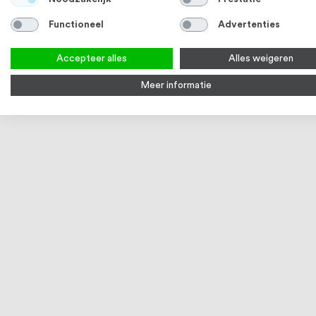
Intersteel Huisnummer 150mm PVD
Intersteel 
Functioneel
Advertenties
messingkleur
met klep/re
€ 32,29
3-5 werkd
Vanaf
Accepteer alles
Alles weigeren
Bekijk product
Bek
Meer informatie