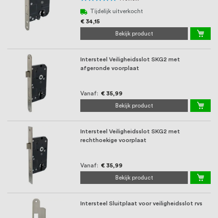
oprichting staat persoonlijke service bij
100%
Tijdelijk uitverkocht
ons voorop, want we geloven dat een
€ 34,15
goede relatie met onze klanten het
Bekijk product
verschil maakt.
Intersteel Veiligheidsslot SKG2 met
afgeronde voorplaat
Vanaf
€ 35,99
Bekijk product
Intersteel Veiligheidsslot SKG2 met
rechthoekige voorplaat
Vanaf
€ 35,99
Bekijk product
Intersteel Sluitplaat voor veiligheidsslot rvs