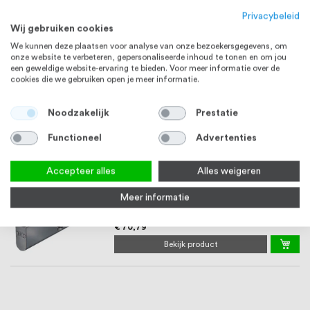
3-5 werkdagen
Privacybeleid
€ 47,12
Wij gebruiken cookies
Bekijk product
We kunnen deze plaatsen voor analyse van onze bezoekersgegevens, om
onze website te verbeteren, gepersonaliseerde inhoud te tonen en om jou
een geweldige website-ervaring te bieden. Voor meer informatie over de
Profielcilinder 31/31 mm gelijk sluitend SKG**
RVS 304
cookies die we gebruiken open je meer informatie.
Feyona zwart
3-5 werkdagen
Noodzakelijk
Prestatie
€ 70,79
Functioneel
Advertenties
Bekijk product
Accepteer alles
Alles weigeren
Profielcilinder 31/31 mm verschillend sluitend
RVS 304
SKG** Feyona zwart
Meer informatie
3-5 werkdagen
€ 70,79
Bekijk product