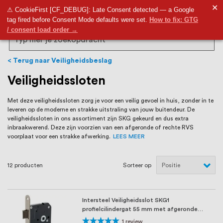
RVS Land is een écht familiebedrijf met
✕
9,5
⚠ CookieFirst [CF_DEBUG]: Late Consent detected — a Google
tag fired before Consent Mode defaults were set.
How to fix: GTG
bijna 20 jaar ervaring in RVS producten
/ consent load order →
voor binnen- en buitenhuis, waaronder
Search
trapleuningen, deurbeslag,
Terug naar Veiligheidsbeslag
ventilatieroosters en bouwbeslag. In onze
Veiligheidssloten
webshop vind je het grootste assortiment
Met deze veiligheidssloten zorg je voor een veilig gevoel in huis, zonder in te
leveren op de moderne en strakke uitstraling van jouw buitendeur. De
van Nederland en België, met meer dan
veiligheidssloten in ons assortiment zijn SKG gekeurd
en dus extra
inbraakwerend. Deze zijn voorzien van een afgeronde of rechte RVS
100.000 hoogwaardige RVS artikelen
voorplaat voor een strakke afwerking.
LEES MEER
direct uit voorraad leverbaar. Wij hebben
12
producten
Sorteer op
tevens een eigen werkplaats waar we
RVS op maat produceren, geheel volgens
Intersteel Veiligheidsslot SKG1
jouw specifieke wensen. Al sinds onze
profielcilindergat 55 mm met afgeronde
voorplaat 20 x 174 ...
Waardering:
1
review