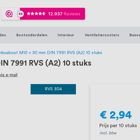
ijna 20 jaar ervaring in RVS producten vo
sters en bouwbeslag. In onze webshop vind
00 hoogwaardige RVS artikelen direct uit
des
Bootonderdelen
Interieur
Ventilatieroosters
Buisv
t produceren, geheel volgens jouw specif
, want we geloven dat een goede relatie m
inbusbout M10 x 30 mm DIN 7991 RVS (A2) 10 stuks
N 7991 RVS (A2) 10 stuks
ia e-mail
RVS 304
€ 2,94
Prijs per 10 stuks
incl. btw