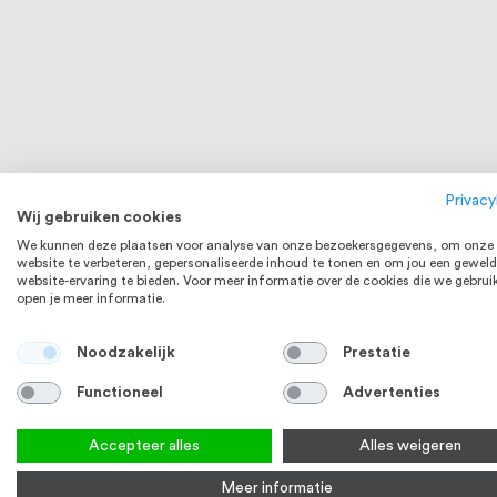
Borgmoeren M10 met kunststof ring DIN
Dopmoer M10
985 RVS (A2) 20 stuks
stuks
Privacy
Wij gebruiken cookies
1
review
100
100
% of
€ 3,16
We kunnen deze plaatsen voor analyse van onze bezoekersgegevens, om onze
Op voorraad
Op voorraa
website te verbeteren, gepersonaliseerde inhoud te tonen en om jou een geweld
website-ervaring te bieden. Voor meer informatie over de cookies die we gebrui
Bekijk product
Bek
open je meer informatie.
RVS 304
Noodzakelijk
Prestatie
Functioneel
Advertenties
Accepteer alles
Alles weigeren
Meer informatie