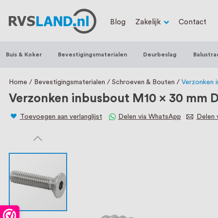
RVS Land is een écht familiebedrijf met b
Blog
Zakelijk
Contact
trapleuningen, deurbeslag, ventilatieroo
Nederland en België, met meer dan 100.0
Buis & Koker
Bevestigingsmaterialen
Deurbeslag
Balustra
een eigen werkplaats waar we RVS op maa
staat persoonlijke service bij ons voorop
Home
Bevestigingsmaterialen
Schroeven & Bouten
Verzonken 
Verzonken inbusbout M10 x 30 mm DI
Toevoegen aan verlanglijst
Delen via WhatsApp
Delen v