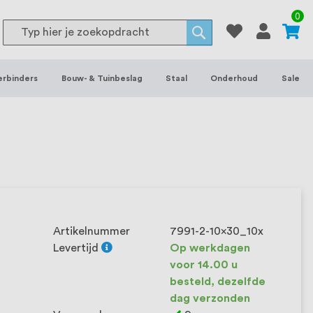
or binnen- en buitenhuis, waaronder
0
Search
 je het grootste assortiment van
Search
 voorraad leverbaar. Wij hebben tevens
erbinders
Bouw- & Tuinbeslag
Staal
Onderhoud
Sale
ieke wensen. Al sinds onze oprichting
et onze klanten het verschil maakt.
Artikelnummer
7991-2-10x30_10x
Levertijd
Op werkdagen
voor 14.00 u
besteld, dezelfde
dag verzonden