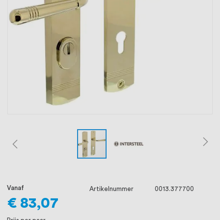
oprichting staat persoonlijke service bij
ons voorop, want we geloven dat een
goede relatie met onze klanten het
verschil maakt.
Vanaf
Artikelnummer
0013.377700
€ 83,07