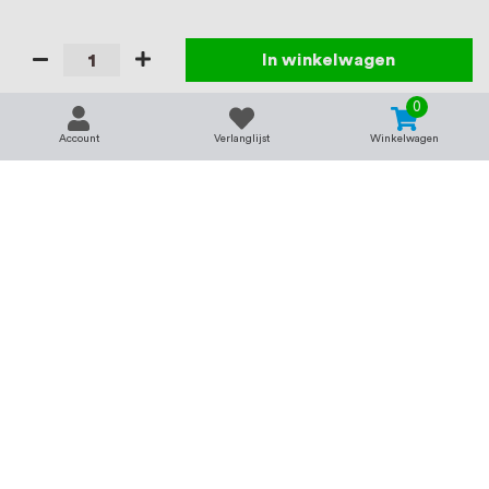
In winkelwagen
0
Account
Verlanglijst
Winkelwagen
Contact
Service & support
support@rvsland.nl
Contact
Over ons
+31 (0)45-7370045
Veelgestelde vragen
Assortiment
Zakelijk bestellen
Betaalmogelijkheden
Alle categorieën
Verzending en bezorging
RVS voor bedrijven
Retourneren
Balustrade op maat