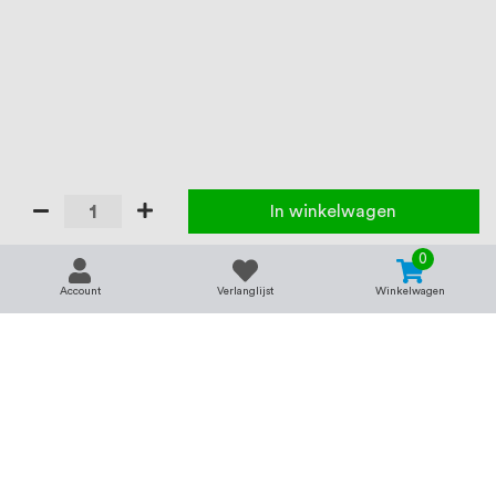
In winkelwagen
0
Account
Verlanglijst
Winkelwagen
Contact
Service & support
support@rvsland.nl
Contact
Over ons
+31 (0)45-7370045