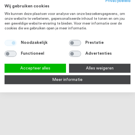
Privacybeleid
Wij gebruiken cookies
We kunnen deze plaatsen voor analyse van onze bezoekersgegevens, om
onze website te verbeteren, gepersonaliseerde inhoud te tonen en om jou
een geweldige website-ervaring te bieden. Voor meer informatie over de
cookies die we gebruiken open je meer informatie.
Noodzakelijk
Prestatie
Functioneel
Advertenties
Accepteer alles
Alles weigeren
Meer informatie
RVS Reiniger Spray 500 ml
17
reviews
94
100
% of
Op voorraad
€ 15,95