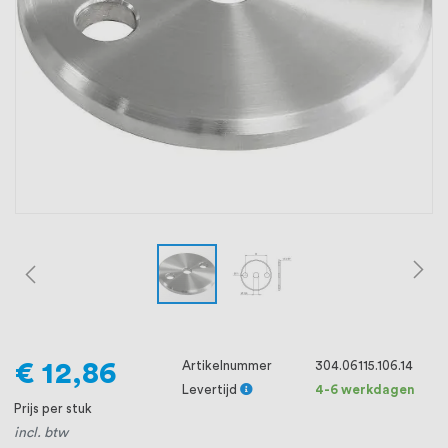
oprichting staat persoonlijke service bij
ons voorop, want we geloven dat een
goede relatie met onze klanten het
verschil maakt.
€ 12,86
Artikelnummer
304.06115.106.14
Levertijd
4-6 werkdagen
Prijs per stuk
incl. btw