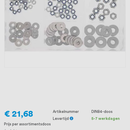
oprichting staat persoonlijke service bij
ons voorop, want we geloven dat een
goede relatie met onze klanten het
verschil maakt.
€ 21,68
Artikelnummer
DIN84-doos
Levertijd
5-7 werkdagen
Prijs per assortimentsdoos