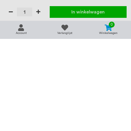
In winkelwagen
0
Account
Verlanglijst
Winkelwagen
Contact
Service & support
support@rvsland.nl
Contact
Over ons
+31 (0)45-7370045
Veelgestelde vragen
Assortiment
Zakelijk bestellen
Betaalmogelijkheden
Alle categorieën
Verzending en bezorging
RVS voor bedrijven
Retourneren
Balustrade op maat
Annuleren
RVS op maat