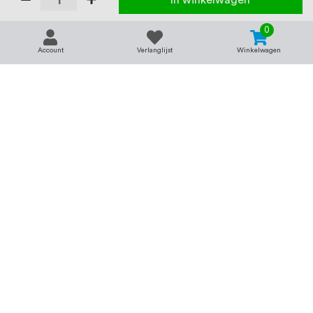
In winkelwagen
0
Account
Verlanglijst
Winkelwagen
Contact
Service & support
support@rvsland.nl
Contact
Over ons
+31 (0)45-7370045
Veelgestelde vragen
Assortiment
Zakelijk bestellen
Betaalmogelijkheden
Alle categorieën
Verzending en bezorging
RVS voor bedrijven
Retourneren
Balustrade op maat
Annuleren
RVS op maat
Vacatures
Merken