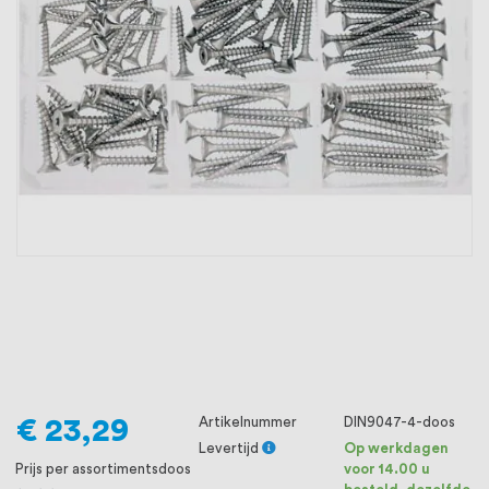
oprichting staat persoonlijke service bij
ons voorop, want we geloven dat een
goede relatie met onze klanten het
verschil maakt.
€ 23,29
Artikelnummer
DIN9047-4-doos
Levertijd
Op werkdagen
Prijs per assortimentsdoos
voor 14.00 u