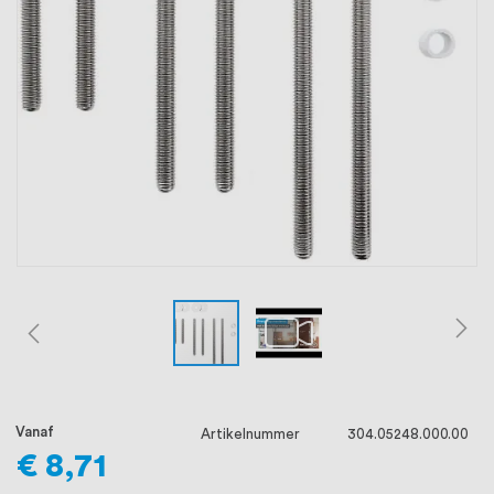
oprichting staat persoonlijke service bij
ons voorop, want we geloven dat een
goede relatie met onze klanten het
verschil maakt.
Vanaf
Artikelnummer
304.05248.000.00
€ 8,71