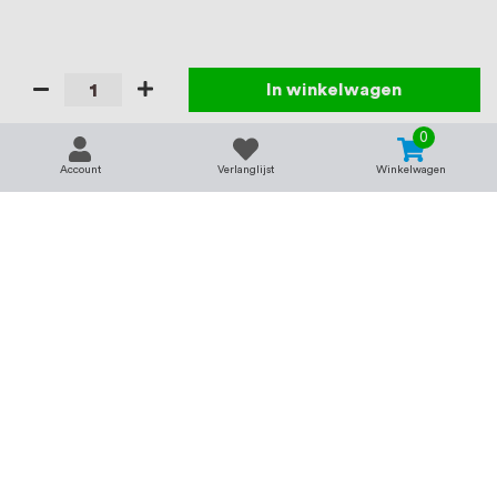
In winkelwagen
0
Account
Verlanglijst
Winkelwagen
Contact
Service & support
support@rvsland.nl
Contact
Over ons
+31 (0)45-7370045
Veelgestelde vragen
Assortiment
Zakelijk bestellen
Betaalmogelijkheden
Alle categorieën
Verzending en bezorging
RVS voor bedrijven