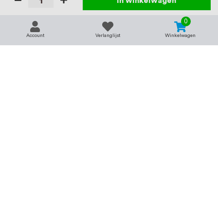
In winkelwagen
0
Account
Verlanglijst
Winkelwagen
Contact
Service & support
support@rvsland.nl
Contact
Over ons
+31 (0)45-7370045
Veelgestelde vragen
Assortiment
Zakelijk bestellen
Betaalmogelijkheden
Alle categorieën
Verzending en bezorging
RVS voor bedrijven
Retourneren
Balustrade op maat
Annuleren
RVS op maat
Vacatures
Merken