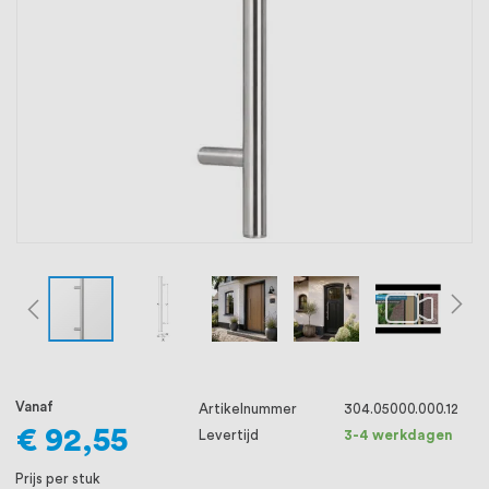
oprichting staat persoonlijke service bij
ons voorop, want we geloven dat een
goede relatie met onze klanten het
verschil maakt.
Vanaf
Artikelnummer
304.05000.000.12
€ 92,55
Levertijd
3-4 werkdagen
Prijs per stuk