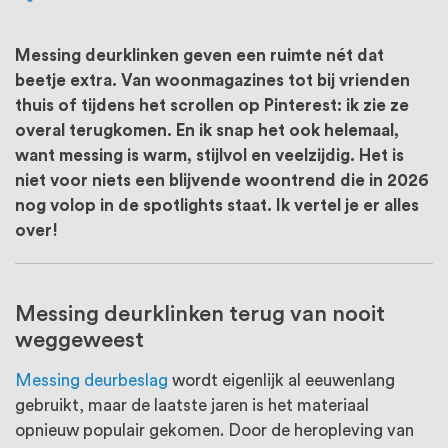
oprichting staat persoonlijke service bij
ons voorop, want we geloven dat een
Messing deurklinken geven een ruimte nét dat
goede relatie met onze klanten het
beetje extra. Van woonmagazines tot bij vrienden
thuis of tijdens het scrollen op Pinterest: ik zie ze
verschil maakt.
overal terugkomen. En ik snap het ook helemaal,
want messing is warm, stijlvol en veelzijdig. Het is
niet voor niets een blijvende woontrend die in 2026
nog volop in de spotlights staat. Ik vertel je er alles
over!
Messing deurklinken terug van nooit
weggeweest
Messing deurbeslag
wordt eigenlijk al eeuwenlang
gebruikt, maar de laatste jaren is het materiaal
opnieuw populair gekomen. Door de heropleving van