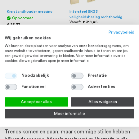
Kierstandhouder messing
Intersteel SKG3
veiligheidsbeslag rechthoekig
Op voorraad
Vanaf
€ 318,45
250x50mm greep/kruk Jura met
€ 23,37
kerntrekbeveili ...
Privacybeleid
Wij gebruiken cookies
We kunnen deze plaatsen voor analyse van onze bezoekersgegevens, om
onze website te verbeteren, gepersonaliseerde inhoud te tonen en om jou
een geweldige website-ervaring te bieden. Voor meer informatie over de
cookies die we gebruiken open je meer informatie.
Noodzakelijk
Prestatie
Functioneel
Advertenties
Intersteel SKG3
Intersteel SKG3
veiligheidsbeslag rechthoekig
veiligheidsbeslag ovaal
Vanaf
€ 318,45
Vanaf
€ 272,31
250x50mm kruk/kruk Jura met
250x50mm greep/kruk Luzern
Accepteer alles
Alles weigeren
veerconstructie ...
met veerconstructie met ...
Meer informatie
Waarom messing trendy blijft
Trends komen en gaan, maar sommige stijlen hebben