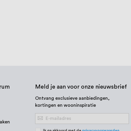
m, RVS
Boldraadrooster 50-70 mm, RVS
€ 97,04
€ 15,79
Op voorraad
Bekijk product
trum
Meld je aan voor onze nieuwsbrief
Ontvang exclusieve aanbiedingen,
kortingen en wooninspiratie
Abonneer
aken
u
op
Ik ga akkoord met de
privacyvoorwaarden
.