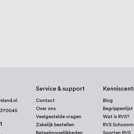
ster 140-160 mm, RVS
Boldraadrooster 160-200 m
€ 39,13
d
3-5 werkdagen
ijk product
Bekijk product
Service & support
Kenniscen
sland.nl
Contact
Blog
Over ons
Begrippenlijst
7370045
Veelgestelde vragen
Wat is RVS?
t
Zakelijk bestellen
RVS Schoonm
Betaalmogelijkheden
Soorten RVS