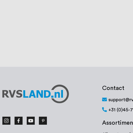
Boldraadrooster 110-130 mm, RVS
Boldraadroo
€ 29,39
Op voorraad
Op voorraa
Bekijk product
Bek
Contact
support@rv
+31 (0)45-
Assortimen