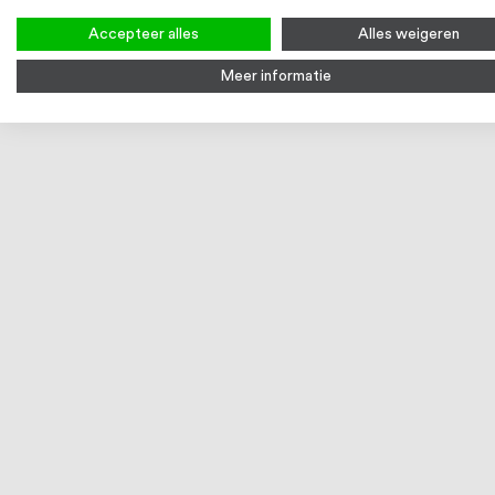
Bekijk product
Bek
Accepteer alles
Alles weigeren
Meer informatie
MAATWERK
Maatwerk Deurgreep T-model Vierkant,
RVS
€ 81,18
3-4 werkdagen
Vanaf