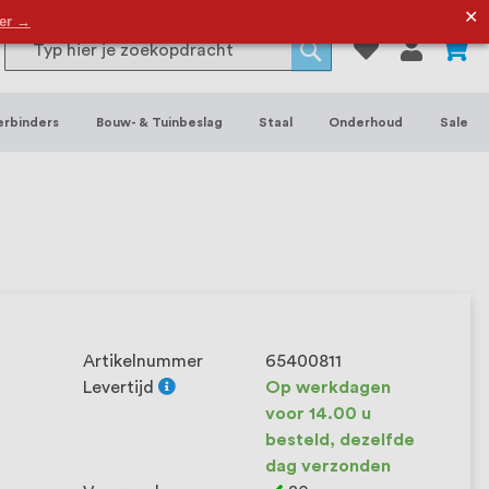
or binnen- en buitenhuis, waaronder
✕
der →
0
Search
 je het grootste assortiment van
Search
 voorraad leverbaar. Wij hebben tevens
erbinders
Bouw- & Tuinbeslag
Staal
Onderhoud
Sale
ieke wensen. Al sinds onze oprichting
et onze klanten het verschil maakt.
Artikelnummer
65400811
Levertijd
Op werkdagen
voor 14.00 u
besteld, dezelfde
dag verzonden