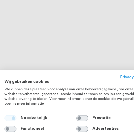
Privacy
Wij gebruiken cookies
We kunnen deze plaatsen voor analyse van onze bezoekersgegevens, om onze
website te verbeteren, gepersonaliseerde inhoud te tonen en om jou een geweld
website-ervaring te bieden. Voor meer informatie over de cookies die we gebrui
open je meer informatie.
Bijenbekje stootvoegrooster RVS
Paalkap Rec
Noodzakelijk
Prestatie
1
review
Functioneel
Advertenties
80
100
% of
€ 2,30
Vanaf