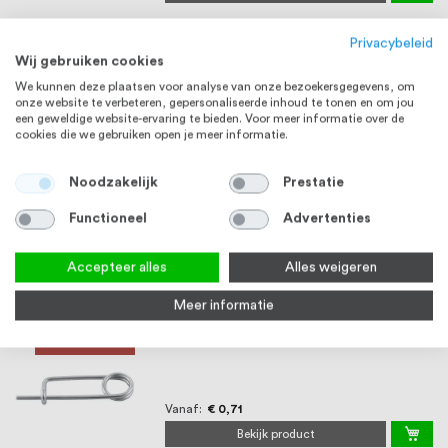
Privacybeleid
Handgreep met binnendraad M8 RVS
RVS 304
Wij gebruiken cookies
We kunnen deze plaatsen voor analyse van onze bezoekersgegevens, om
Waardering:
1
review
onze website te verbeteren, gepersonaliseerde inhoud te tonen en om jou
100%
Vanaf
€ 17,69
een geweldige website-ervaring te bieden. Voor meer informatie over de
cookies die we gebruiken open je meer informatie.
Bekijk product
Noodzakelijk
Prestatie
Relingvoet 25 mm, 45 graden, Rond, RVS316
OP=OP
(Op=op)
Functioneel
Advertenties
Op voorraad
€ 11,99
Accepteer alles
Alles weigeren
Bekijk product
Meer informatie
Veerpen, RVS316
RVS 316
Vanaf
€ 0,71
Bekijk product