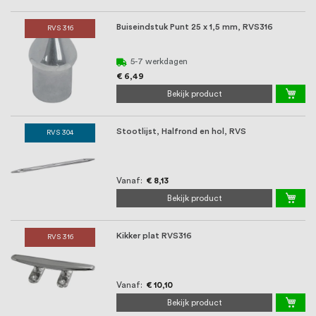
Buiseindstuk Punt 25 x 1,5 mm, RVS316
RVS 316
5-7 werkdagen
€ 6,49
Bekijk product
Stootlijst, Halfrond en hol, RVS
RVS 304
Vanaf
€ 8,13
Bekijk product
Kikker plat RVS316
RVS 316
Vanaf
€ 10,10
Bekijk product