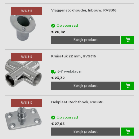
Vlaggenstokhouder, Inbouw, RVS316
RVS 316
Op voorraad
€ 20,82
Bekijk product
Kruisstuk 22 mm, RVS316
RVS 316
5-7 werkdagen
€ 23,32
Bekijk product
Dekplaat Rechthoek, RVS316
RVS 316
Op voorraad
€ 27,65
Bekijk product