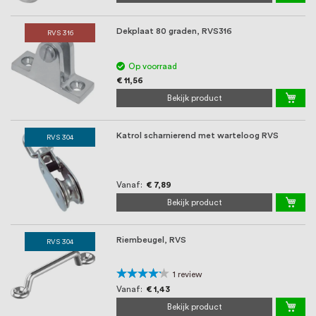
Dekplaat 80 graden, RVS316
RVS 316
Op voorraad
€ 11,56
Bekijk product
Katrol scharnierend met warteloog RVS
RVS 304
Vanaf
€ 7,89
Bekijk product
Riembeugel, RVS
RVS 304
Waardering:
1
review
80%
Vanaf
€ 1,43
Bekijk product