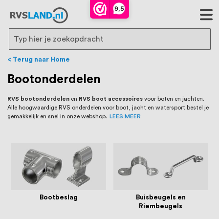
RVS Land is een écht familiebedrijf met
9,5
bijna 20 jaar ervaring in RVS producten
voor binnen- en buitenhuis, waaronder
Search
trapleuningen, deurbeslag,
Terug naar Home
ventilatieroosters en bouwbeslag. In onze
Bootonderdelen
webshop vind je het grootste assortiment
RVS bootonderdelen
en
RVS boot accessoires
voor boten en jachten.
Alle hoogwaardige RVS onderdelen voor boot, jacht en watersport bestel je
van Nederland en België, met meer dan
gemakkelijk en snel in onze webshop.
LEES MEER
100.000 hoogwaardige RVS artikelen
direct uit voorraad leverbaar. Wij hebben
tevens een eigen werkplaats waar we
RVS op maat produceren, geheel volgens
Bootbeslag
Buisbeugels en
jouw specifieke wensen. Al sinds onze
Riembeugels