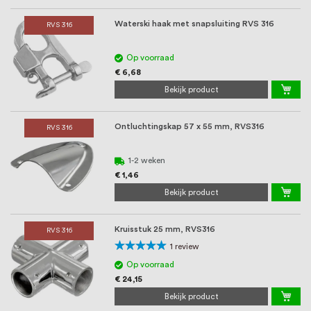
Waterski haak met snapsluiting RVS 316
RVS 316
Op voorraad
€ 6,68
Bekijk product
Ontluchtingskap 57 x 55 mm, RVS316
RVS 316
1-2 weken
€ 1,46
Bekijk product
Kruisstuk 25 mm, RVS316
RVS 316
Waardering:
1
review
100%
Op voorraad
€ 24,15
Bekijk product