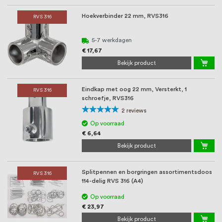
Hoekverbinder 22 mm, RVS316
RVS 316
5-7 werkdagen
€ 17,67
Bekijk product
Eindkap met oog 22 mm, Versterkt, 1
RVS 316
schroefje, RVS316
Waardering:
2
reviews
100%
Op voorraad
€ 6,64
Bekijk product
Splitpennen en borgringen assortimentsdoos
RVS 316
114-delig RVS 316 (A4)
Op voorraad
€ 23,97
Bekijk product