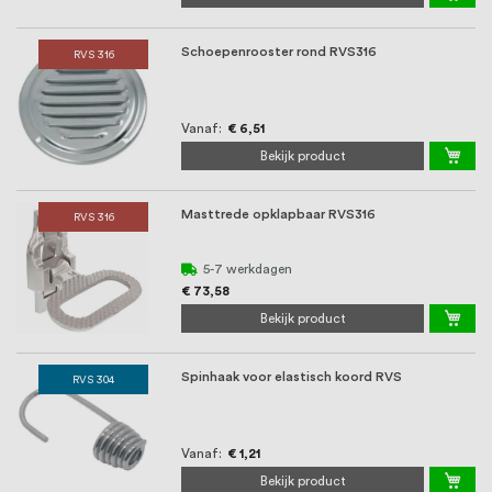
Schoepenrooster rond RVS316
RVS 316
Vanaf
€ 6,51
Bekijk product
Masttrede opklapbaar RVS316
RVS 316
5-7 werkdagen
€ 73,58
Bekijk product
Spinhaak voor elastisch koord RVS
RVS 304
Vanaf
€ 1,21
Bekijk product