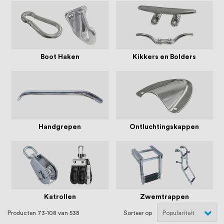
oprichting staat persoonlijke service bij
ons voorop, want we geloven dat een
goede relatie met onze klanten het
verschil maakt.
Boot Haken
Kikkers en Bolders
Handgrepen
Ontluchtingskappen
Katrollen
Zwemtrappen
Producten
73
-
108
van
538
Sorteer op