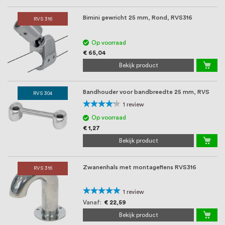
Bimini gewricht 25 mm, Rond, RVS316
RVS 316
Op voorraad
€ 65,04
Bekijk product
Bandhouder voor bandbreedte 25 mm, RVS
RVS 304
Waardering:
1
review
80%
Op voorraad
€ 1,27
Bekijk product
Zwanenhals met montageflens RVS316
RVS 316
Waardering:
1
review
100%
Vanaf
€ 22,59
Bekijk product