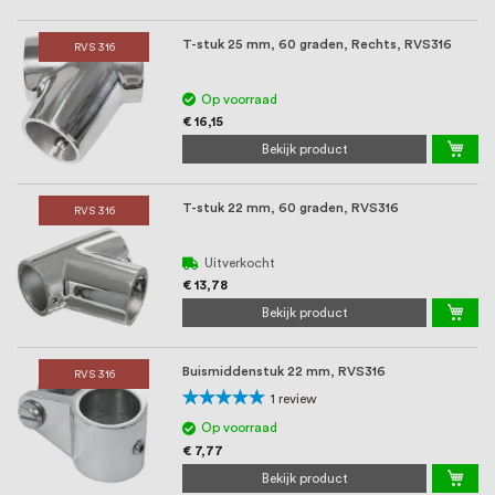
T-stuk 25 mm, 60 graden, Rechts, RVS316
RVS 316
Op voorraad
€ 16,15
Bekijk product
T-stuk 22 mm, 60 graden, RVS316
RVS 316
Uitverkocht
€ 13,78
Bekijk product
Buismiddenstuk 22 mm, RVS316
RVS 316
Waardering:
1
review
100%
Op voorraad
€ 7,77
Bekijk product