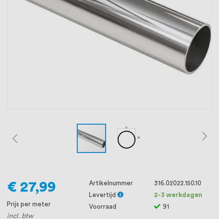
oprichting staat persoonlijke service bij
ons voorop, want we geloven dat een
goede relatie met onze klanten het
verschil maakt.
€ 27,99
Artikelnummer
316.02022.150.10
Levertijd
2-3 werkdagen
Prijs per meter
Voorraad
91
incl. btw