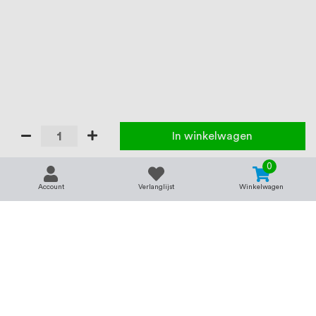
In winkelwagen
0
Account
Verlanglijst
Winkelwagen
Contact
Service & support
support@rvsland.nl
Contact
Over ons