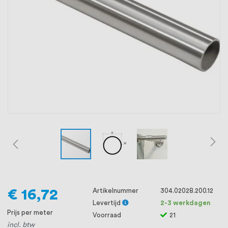
oprichting staat persoonlijke service bij
ons voorop, want we geloven dat een
goede relatie met onze klanten het
verschil maakt.
€ 16,72
Artikelnummer
304.02028.200.12
Levertijd
2-3 werkdagen
Prijs per meter
Voorraad
21
incl. btw