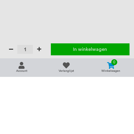
In winkelwagen
0
Account
Verlanglijst
Winkelwagen
Contact
Service & support
support@rvsland.nl
Contact
Over ons
+31 (0)45-7370045
Veelgestelde vragen