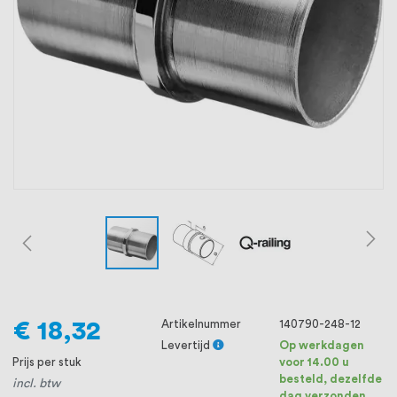
oprichting staat persoonlijke service bij
ons voorop, want we geloven dat een
goede relatie met onze klanten het
verschil maakt.
€ 18,32
Artikelnummer
140790-248-12
Levertijd
Op werkdagen
Prijs per stuk
voor 14.00 u
besteld, dezelfde
incl. btw
dag verzonden