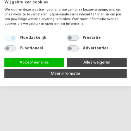
Wij gebruiken cookies
We kunnen deze plaatsen voor analyse van onze bezoekersgegevens, om
onze website te verbeteren, gepersonaliseerde inhoud te tonen en om jou
een geweldige website-ervaring te bieden. Voor meer informatie over de
RVS 316
cookies die we gebruiken open je meer informatie.
Noodzakelijk
Prestatie
Functioneel
Advertenties
Accepteer alles
Alles weigeren
Meer informatie
RVS Buis 48,3 x 2,0 mm RVS316
RVS lijm voor lijmflenzen
Q-rai
K320 geslepen
Rond
1
review
100
100
% of
2
reviews
Op voorraad
Op
90
100
% of
€ 50,35
Vanaf
€ 7,74
€ 35