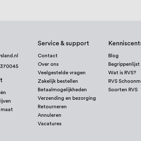
Service & support
Kenniscen
sland.nl
Contact
Blog
Over ons
Begrippenlijst
7370045
Veelgestelde vragen
Wat is RVS?
t
Zakelijk bestellen
RVS Schoonm
Betaalmogelijkheden
Soorten RVS
eën
Verzending en bezorging
ijven
Retourneren
p maat
Annuleren
Vacatures