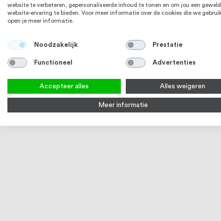
website te verbeteren, gepersonaliseerde inhoud te tonen en om jou een geweld
website-ervaring te bieden. Voor meer informatie over de cookies die we gebrui
open je meer informatie.
Noodzakelijk
Prestatie
Functioneel
Advertenties
Intersteel Bout 6-kant M6 tbv SKG3
RVS huisnu
Accepteer alles
Alles weigeren
rozetten voor deurdikte 63-105mm rvs
3
Meer informatie
93
100
% of
€ 6,46
Vanaf
Bekijk product
Bek