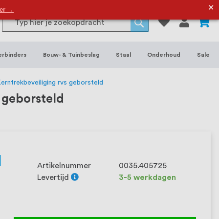
or binnen- en buitenhuis, waaronder
✕
der →
0
Search
 je het grootste assortiment van
Search
 voorraad leverbaar. Wij hebben tevens
erbinders
Bouw- & Tuinbeslag
Staal
Onderhoud
Sale
ieke wensen. Al sinds onze oprichting
et onze klanten het verschil maakt.
erntrekbeveiliging rvs geborsteld
 geborsteld
1
Artikelnummer
0035.405725
Levertijd
3-5 werkdagen