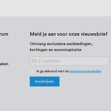
trum
Meld je aan voor onze nieuwsbrief
Ontvang exclusieve aanbiedingen,
kortingen en wooninspiratie
Abonneer
aken
u
op
Ik ga akkoord met de
privacyvoorwaarden
.
onze
Inschrijven
nieuwsbrief