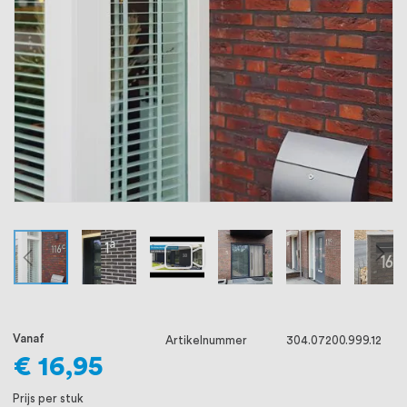
oprichting staat persoonlijke service bij
ons voorop, want we geloven dat een
goede relatie met onze klanten het
verschil maakt.
Vanaf
Artikelnummer
304.07200.999.12
€ 16,95
Prijs per stuk