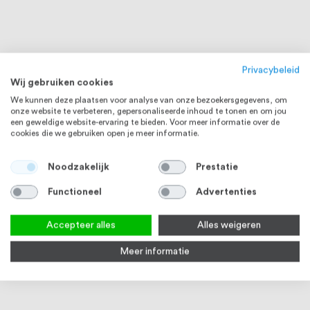
Privacybeleid
Wij gebruiken cookies
We kunnen deze plaatsen voor analyse van onze bezoekersgegevens, om
onze website te verbeteren, gepersonaliseerde inhoud te tonen en om jou
een geweldige website-ervaring te bieden. Voor meer informatie over de
cookies die we gebruiken open je meer informatie.
Noodzakelijk
Prestatie
RVS 316
RVS 316
Functioneel
Advertenties
Accepteer alles
Alles weigeren
Meer informatie