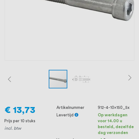
oprichting staat persoonlijke service bij
ons voorop, want we geloven dat een
goede relatie met onze klanten het
verschil maakt.
€ 13,73
Artikelnummer
912-4-10x150_5x
Levertijd
Op werkdagen
Prijs per 10 stuks
voor 14.00 u
besteld, dezelfde
incl. btw
dag verzonden