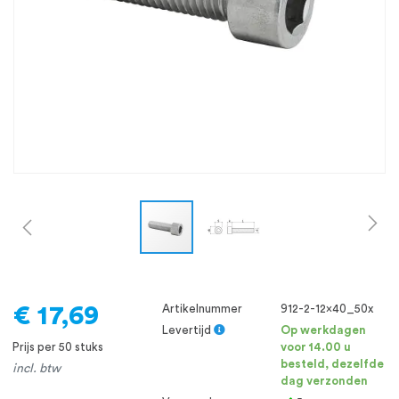
oprichting staat persoonlijke service bij
ons voorop, want we geloven dat een
goede relatie met onze klanten het
verschil maakt.
€ 17,69
Artikelnummer
912-2-12x40_50x
Levertijd
Op werkdagen
Prijs per 50 stuks
voor 14.00 u
besteld, dezelfde
incl. btw
dag verzonden