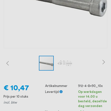
oprichting staat persoonlijke service bij
ons voorop, want we geloven dat een
goede relatie met onze klanten het
verschil maakt.
€ 10,47
Artikelnummer
912-4-8x90_10x
Levertijd
Op werkdagen
Prijs per 10 stuks
voor 14.00 u
besteld, dezelfde
incl. btw
dag verzonden