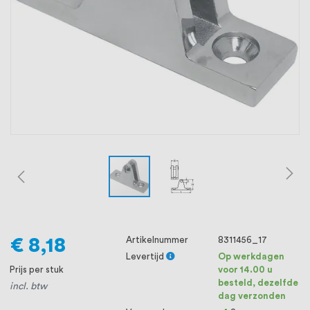
oprichting staat persoonlijke service bij
ons voorop, want we geloven dat een
goede relatie met onze klanten het
verschil maakt.
€ 8,18
Artikelnummer
8311456_17
Levertijd
Op werkdagen
Prijs per stuk
voor 14.00 u
besteld, dezelfde
incl. btw
dag verzonden