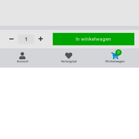
In winkelwagen
0
Account
Verlanglijst
Winkelwagen
Contact
Service & support
support@rvsland.nl
Contact
Over ons
+31 (0)45-7370045
Veelgestelde vragen
Assortiment
Zakelijk bestellen
Betaalmogelijkheden
Alle categorieën
Verzending en bezorging
RVS voor bedrijven