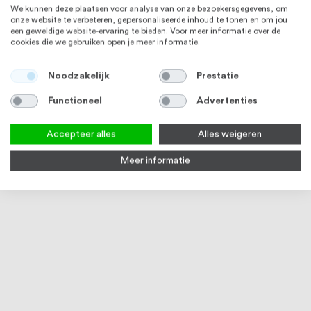
RVS 316
RVS 316
We kunnen deze plaatsen voor analyse van onze bezoekersgegevens, om
onze website te verbeteren, gepersonaliseerde inhoud te tonen en om jou
een geweldige website-ervaring te bieden. Voor meer informatie over de
cookies die we gebruiken open je meer informatie.
Noodzakelijk
Prestatie
Functioneel
Advertenties
Accepteer alles
Alles weigeren
Plaatschroef 4,8 x 25 mm
Plaatschroef 4,8 x 50 mm
Verz
Kruiskop DIN 7982 RVS 316 (A4)
Kruiskop DIN 7982 RVS 316 (A4)
mm D
Meer informatie
50 stuks
20 stuks
stuk
1
review
1
review
100
100
100
100
% of
% of
Op voorraad
Op voorraad
Op
€ 2,63
€ 3,16
€ 4,1
RVS 316
RVS 316