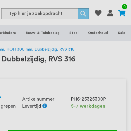
or binnen- en buitenhuis, waaronder
0
Search
 je het grootste assortiment van
Search
 voorraad leverbaar. Wij hebben tevens
erbinders
Bouw- & Tuinbeslag
Staal
Onderhoud
Sale
ieke wensen. Al sinds onze oprichting
et onze klanten het verschil maakt.
m, HOH 300 mm, Dubbelzijdig, RVS 316
ubbelzijdig, RVS 316
4
Artikelnummer
PH6125325300P
2 grepen
Levertijd
5-7 werkdagen