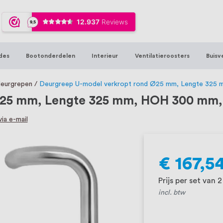
ijna 20 jaar ervaring in RVS producten vo
sters en bouwbeslag. In onze webshop vind
00 hoogwaardige RVS artikelen direct uit
des
Bootonderdelen
Interieur
Ventilatieroosters
Buisv
t produceren, geheel volgens jouw specif
, want we geloven dat een goede relatie m
deurgrepen
Deurgreep U-model verkropt rond Ø25 mm, Lengte 325 m
25 mm, Lengte 325 mm, HOH 300 mm, D
ia e-mail
€ 167,5
Prijs per set van 
incl. btw