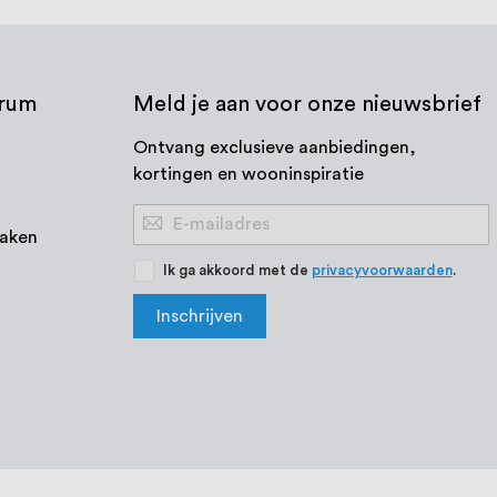
trum
Meld je aan voor onze nieuwsbrief
Ontvang exclusieve aanbiedingen,
kortingen en wooninspiratie
Abonneer
aken
u
op
Ik ga akkoord met de
privacyvoorwaarden
.
onze
Inschrijven
nieuwsbrief