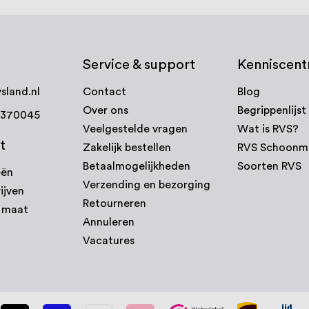
Service & support
Kenniscen
sland.nl
Contact
Blog
Over ons
Begrippenlijst
7370045
Veelgestelde vragen
Wat is RVS?
t
Zakelijk bestellen
RVS Schoonm
Betaalmogelijkheden
Soorten RVS
eën
Verzending en bezorging
ijven
Retourneren
p maat
Annuleren
Vacatures