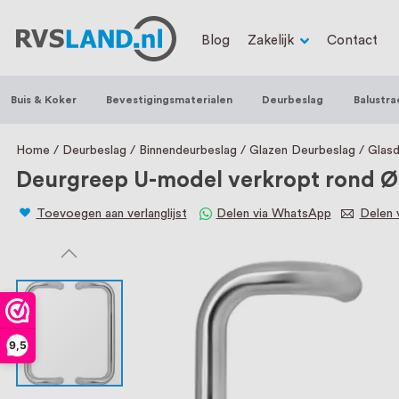
RVS Land is een écht familiebedrijf met b
Blog
Zakelijk
Contact
trapleuningen, deurbeslag, ventilatieroo
Nederland en België, met meer dan 100.0
Buis & Koker
Bevestigingsmaterialen
Deurbeslag
Balustra
een eigen werkplaats waar we RVS op maa
staat persoonlijke service bij ons voorop
Home
Deurbeslag
Binnendeurbeslag
Glazen Deurbeslag
Glas
Deurgreep U-model verkropt rond Ø
Toevoegen aan verlanglijst
Delen via WhatsApp
Delen v
9,5