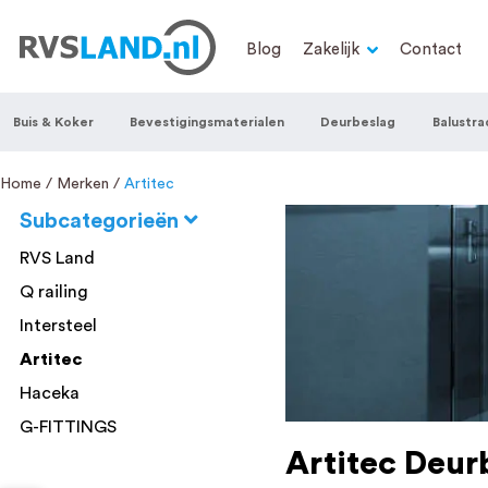
RVS Land is een écht familiebedrijf met b
Blog
Zakelijk
Contact
trapleuningen, deurbeslag, ventilatieroo
Nederland en België, met meer dan 100.0
Buis & Koker
Bevestigingsmaterialen
Deurbeslag
Balustra
een eigen werkplaats waar we RVS op maa
staat persoonlijke service bij ons voorop
Home
Merken
Artitec
Subcategorieën
RVS Land
Q railing
Intersteel
Artitec
Haceka
G-FITTINGS
Artitec Deur