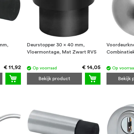
 mm,
Deurstopper 30 x 40 mm,
Voordeurkn
Vloermontage, Mat Zwart RVS
Combinatie
€ 11,92
€ 14,05
Op voorraad
Op voorra
Bekijk product
Bekijk