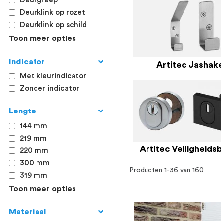
Deurgreep
Deurklink op rozet
Deurklink op schild
Toon meer opties
Indicator
Artitec Jashak
Met kleurindicator
Zonder indicator
Lengte
144 mm
219 mm
Artitec Veiligheids
220 mm
300 mm
Producten
1
-
36
van
160
319 mm
Toon meer opties
Materiaal