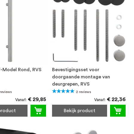
T-Model Rond, RVS
Bevestigingsset voor
doorgaande montage van
deurgrepen, RVS
Waardering:
reviews
2
reviews
100%
€ 29,85
€ 22,36
Vanaf
Vanaf
 product
Bekijk product