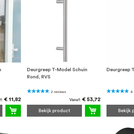
m
Deurgreep T-Model Schuin
Deurgreep 
Rond, RVS
Waardering:
Waardering:
2
reviews
4
100%
100%
€ 11,82
€ 53,72
f
Vanaf
Bekijk product
Bekijk