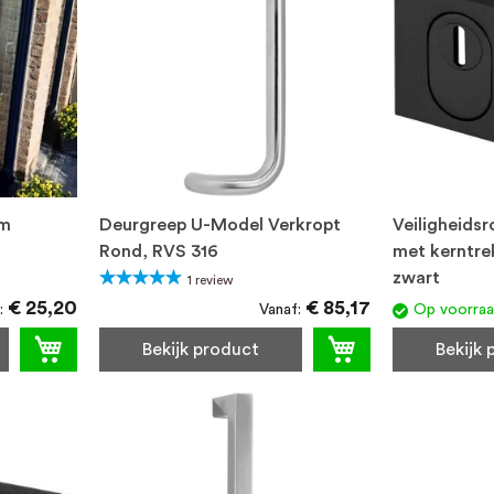
cm
Deurgreep U-Model Verkropt
Veiligheids
Rond, RVS 316
met kerntrek
zwart
Waardering:
1
review
100%
€ 25,20
€ 85,17
Vanaf
Op voorra
Bekijk product
Bekijk