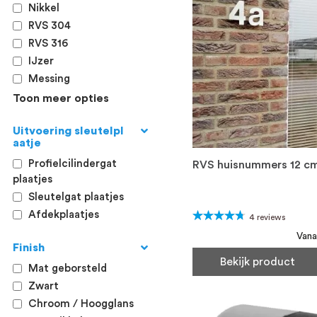
Nikkel
RVS 304
RVS 316
IJzer
Messing
Toon meer opties
Uitvoering sleutelpl
aatje
Profielcilindergat
RVS huisnummers 12 c
plaatjes
Sleutelgat plaatjes
Afdekplaatjes
Waardering:
4
reviews
90%
Vana
Finish
Bekijk product
Mat geborsteld
Zwart
Chroom / Hoogglans