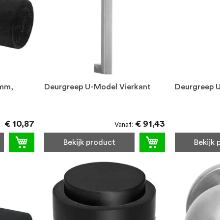
 mm,
Deurgreep U-Model Vierkant
Deurgreep 
€ 10,87
€ 91,43
Vanaf
Bekijk product
Bekijk