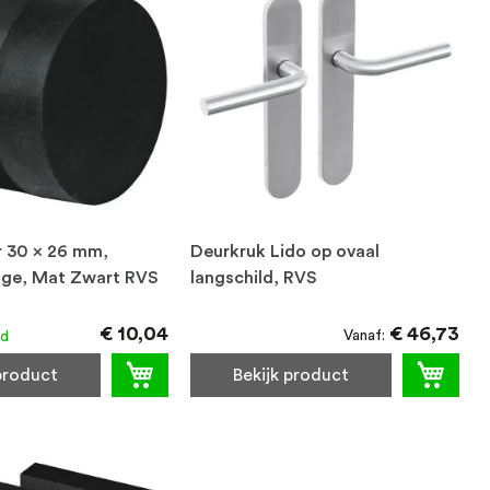
 30 x 26 mm,
Deurkruk Lido op ovaal
e, Mat Zwart RVS
langschild, RVS
€ 10,04
€ 46,73
Vanaf
ad
 product
Bekijk product