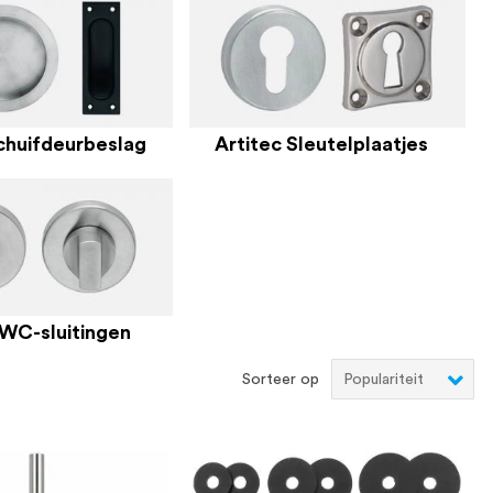
chuifdeurbeslag
Artitec Sleutelplaatjes
 WC-sluitingen
Sorteer op