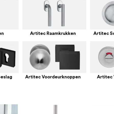
en
Artitec Raamkrukken
Artitec S
beslag
Artitec Voordeurknoppen
Artitec