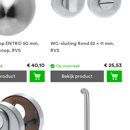
op ENTRO 50 mm,
WC-sluiting Rond 52 x 11 mm,
knop, RVS
RVS
€ 40,10
€ 25,53
ad
Op voorraad
 product
Bekijk product