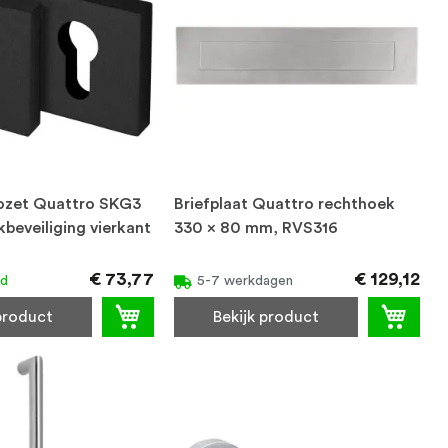
rozet Quattro SKG3
Briefplaat Quattro rechthoek
beveiliging vierkant
330 x 80 mm, RVS316
€ 73,77
€ 129,12
ad
5-7 werkdagen
 product
Bekijk product