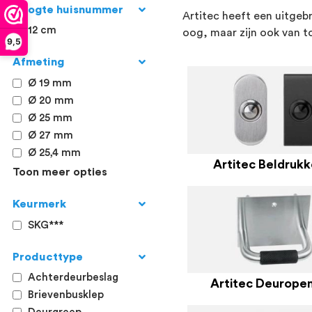
Hoogte huisnummer
Artitec heeft een uitgebr
12 cm
oog, maar zijn ook van t
9,5
Afmeting
Ø 19 mm
Ø 20 mm
Ø 25 mm
Ø 27 mm
Ø 25,4 mm
Artitec Beldrukk
Toon meer opties
Keurmerk
SKG***
Producttype
Achterdeurbeslag
Artitec Deurope
Brievenbusklep