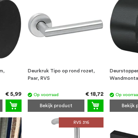
m,
Deurkruk Tipo op rond rozet,
Deurstopper
Paar, RVS
Wandmontag
€ 5,99
€ 18,72
Op voorraad
Op voorra
Bekijk product
Bekijk
RVS 316