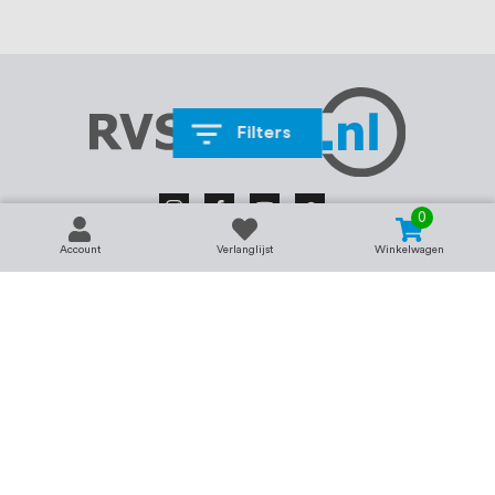
Filters
0
Account
Verlanglijst
Winkelwagen
Contact
Service & support
support@rvsland.nl
Contact
Over ons
+31 (0)45-7370045
Veelgestelde vragen
Assortiment
Zakelijk bestellen
Betaalmogelijkheden
Alle categorieën
Verzending en bezorging
RVS voor bedrijven
Retourneren
Balustrade op maat