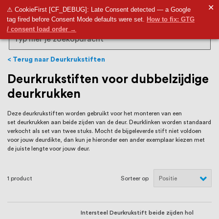
RVS Land is een écht familiebedrijf met
✕
9,5
⚠ CookieFirst [CF_DEBUG]: Late Consent detected — a Google
tag fired before Consent Mode defaults were set.
How to fix: GTG
bijna 20 jaar ervaring in RVS producten
/ consent load order →
voor binnen- en buitenhuis, waaronder
Search
trapleuningen, deurbeslag,
Terug naar Deurkrukstiften
ventilatieroosters en bouwbeslag. In onze
Deurkrukstiften voor dubbelzijdige
deurkrukken
webshop vind je het grootste assortiment
van Nederland en België, met meer dan
Deze deurkrukstiften worden gebruikt voor het monteren van een
set deurkrukken aan beide zijden van de deur. Deurklinken worden standaard
100.000 hoogwaardige RVS artikelen
verkocht als set van twee stuks. Mocht de bijgeleverde stift niet voldoen
voor jouw deurdikte, dan kun je hieronder een ander exemplaar kiezen met
direct uit voorraad leverbaar. Wij hebben
de juiste lengte voor jouw deur.
tevens een eigen werkplaats waar we
1
product
Sorteer op
RVS op maat produceren, geheel volgens
jouw specifieke wensen. Al sinds onze
Intersteel Deurkrukstift beide zijden hol