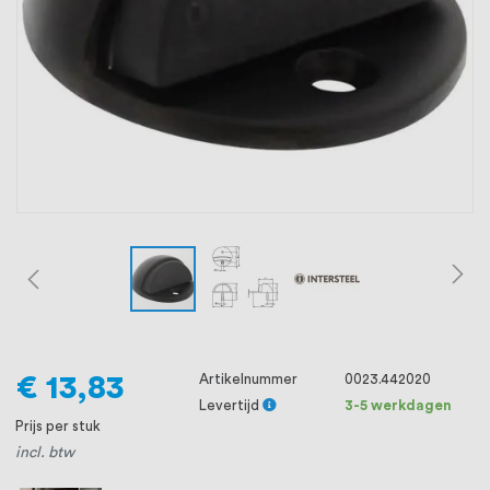
oprichting staat persoonlijke service bij
ons voorop, want we geloven dat een
goede relatie met onze klanten het
verschil maakt.
€ 13,83
Artikelnummer
0023.442020
Levertijd
3-5 werkdagen
Prijs per stuk
incl. btw