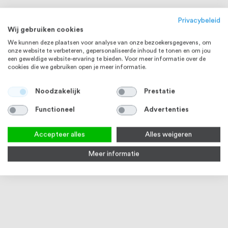
Privacybeleid
Wij gebruiken cookies
We kunnen deze plaatsen voor analyse van onze bezoekersgegevens, om
onze website te verbeteren, gepersonaliseerde inhoud te tonen en om jou
een geweldige website-ervaring te bieden. Voor meer informatie over de
cookies die we gebruiken open je meer informatie.
Noodzakelijk
Prestatie
Functioneel
Advertenties
Accepteer alles
Alles weigeren
Meer informatie
Intersteel Deurkruk Broome op
Intersteel Deurkruk Derby op
Inte
rozet ø50x7 mm aluminium
rozet ø50x7 mm aluminium
schi
zwart
zwart
3-5 werkdagen
Vanaf
€ 25,83
Vanaf
€ 20,29
Vana