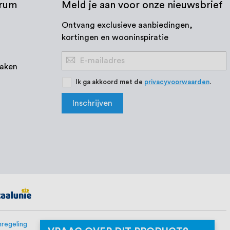
trum
Meld je aan voor onze nieuwsbrief
Ontvang exclusieve aanbiedingen,
kortingen en wooninspiratie
Abonneer
aken
u
op
Ik ga akkoord met de
privacyvoorwaarden
.
onze
Inschrijven
nieuwsbrief
regeling