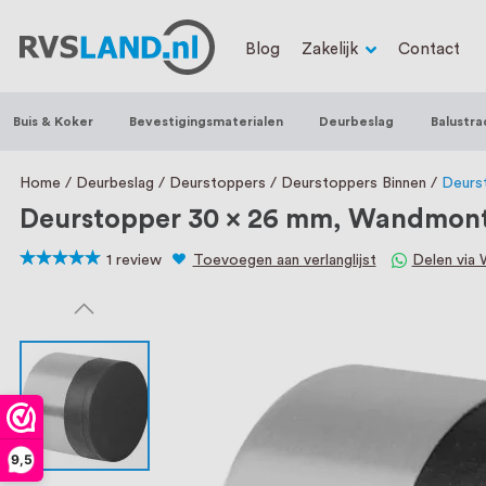
RVS Land is een écht familiebedrijf met b
Blog
Zakelijk
Contact
trapleuningen, deurbeslag, ventilatieroo
Nederland en België, met meer dan 100.0
Buis & Koker
Bevestigingsmaterialen
Deurbeslag
Balustra
een eigen werkplaats waar we RVS op maa
staat persoonlijke service bij ons voorop
Home
Deurbeslag
Deurstoppers
Deurstoppers Binnen
Deurs
Deurstopper 30 x 26 mm, Wandmon
1
review
Toevoegen aan verlanglijst
Delen via
100
100
% of
9,5