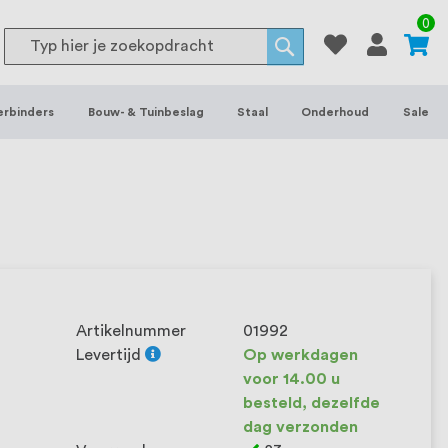
or binnen- en buitenhuis, waaronder
0
Search
 je het grootste assortiment van
Search
 voorraad leverbaar. Wij hebben tevens
erbinders
Bouw- & Tuinbeslag
Staal
Onderhoud
Sale
ieke wensen. Al sinds onze oprichting
et onze klanten het verschil maakt.
Artikelnummer
01992
Levertijd
Op werkdagen
voor 14.00 u
besteld, dezelfde
dag verzonden