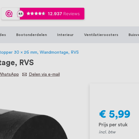
ijna 20 jaar ervaring in RVS producten vo
sters en bouwbeslag. In onze webshop vind
00 hoogwaardige RVS artikelen direct uit
des
Bootonderdelen
Interieur
Ventilatieroosters
Buisv
t produceren, geheel volgens jouw specif
, want we geloven dat een goede relatie m
topper 30 x 26 mm, Wandmontage, RVS
tage, RVS
 WhatsApp
Delen via e-mail
€ 5,99
Prijs per stuk
incl. btw