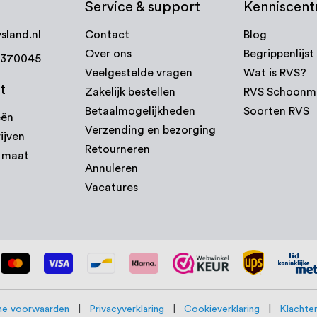
Service & support
Kenniscen
sland.nl
Contact
Blog
Over ons
Begrippenlijst
7370045
Veelgestelde vragen
Wat is RVS?
t
Zakelijk bestellen
RVS Schoonm
Betaalmogelijkheden
Soorten RVS
eën
Verzending en bezorging
ijven
Retourneren
p maat
Annuleren
Vacatures
e voorwaarden
|
Privacyverklaring
|
Cookieverklaring
|
Klachten