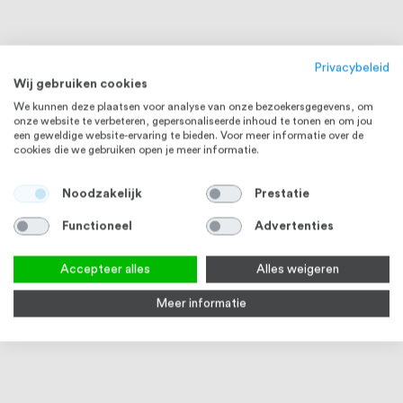
Privacybeleid
Wij gebruiken cookies
We kunnen deze plaatsen voor analyse van onze bezoekersgegevens, om
onze website te verbeteren, gepersonaliseerde inhoud te tonen en om jou
een geweldige website-ervaring te bieden. Voor meer informatie over de
cookies die we gebruiken open je meer informatie.
Noodzakelijk
Prestatie
RVS 316
RVS 316
Functioneel
Advertenties
Accepteer alles
Alles weigeren
Meer informatie
Draadeind M6 x 1000 mm DIN
Verbindingsmoer M6 DIN 6334
Moer