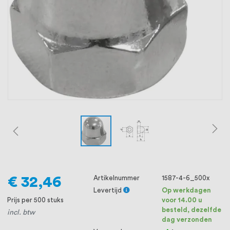
oprichting staat persoonlijke service bij
ons voorop, want we geloven dat een
goede relatie met onze klanten het
verschil maakt.
€ 32,46
Artikelnummer
1587-4-6_500x
Levertijd
Op werkdagen
Prijs per 500 stuks
voor 14.00 u
besteld, dezelfde
incl. btw
dag verzonden