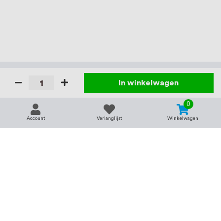
In winkelwagen
0
Account
Verlanglijst
Winkelwagen
Contact
Service & support
support@rvsland.nl
Contact
Over ons
+31 (0)45-7370045
Veelgestelde vragen
Assortiment
Zakelijk bestellen