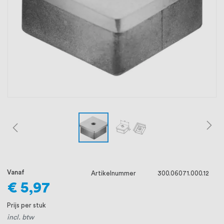
oprichting staat persoonlijke service bij
ons voorop, want we geloven dat een
goede relatie met onze klanten het
verschil maakt.
Vanaf
Artikelnummer
300.06071.000.12
€ 5,97
Prijs per stuk
incl. btw