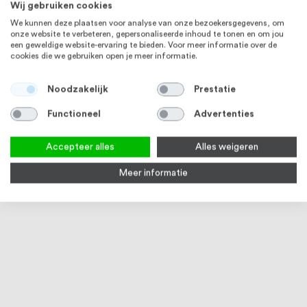
Wij gebruiken cookies
We kunnen deze plaatsen voor analyse van onze bezoekersgegevens, om
onze website te verbeteren, gepersonaliseerde inhoud te tonen en om jou
een geweldige website-ervaring te bieden. Voor meer informatie over de
cookies die we gebruiken open je meer informatie.
Noodzakelijk
Prestatie
Functioneel
Advertenties
Accepteer alles
Alles weigeren
Meer informatie
RVS lijm voor lijmflenzen
RVS Reiniger Spray 500 ml
17
reviews
94
100
% of
2
reviews
Op voorraad
90
100
% of
Vanaf
€ 7,74
€ 15,95