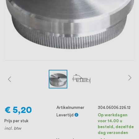
oprichting staat persoonlijke service bij
ons voorop, want we geloven dat een
goede relatie met onze klanten het
verschil maakt.
€ 5,20
Artikelnummer
304.06006.226.12
Levertijd
Op werkdagen
Prijs per stuk
voor 14.00 u
besteld, dezelfde
incl. btw
dag verzonden