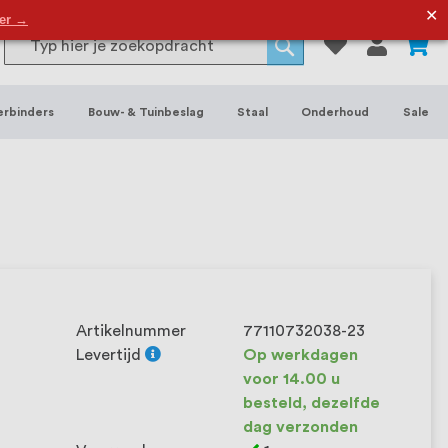
or binnen- en buitenhuis, waaronder
✕
der →
0
Search
 je het grootste assortiment van
Search
 voorraad leverbaar. Wij hebben tevens
erbinders
Bouw- & Tuinbeslag
Staal
Onderhoud
Sale
ieke wensen. Al sinds onze oprichting
et onze klanten het verschil maakt.
Artikelnummer
77110732038-23
Levertijd
Op werkdagen
voor 14.00 u
besteld, dezelfde
dag verzonden