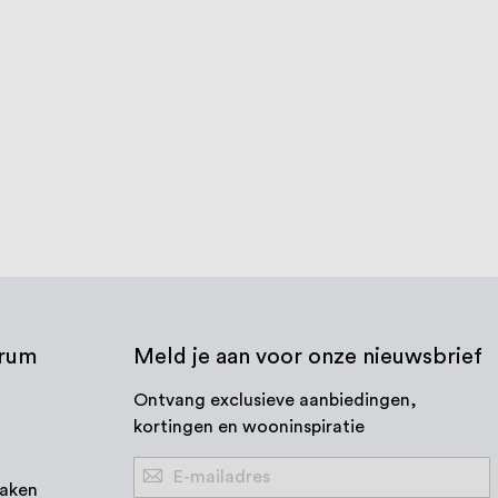
,1 x 1,27 mm vlak
Eindkap 38,1 x 1,27 mm Vlak
Mat Messing
€ 10,61
€ 10,61
dagen
3-5 werkdagen
 product
Bekijk product
trum
Meld je aan voor onze nieuwsbrief
Ontvang exclusieve aanbiedingen,
kortingen en wooninspiratie
Abonneer
aken
u