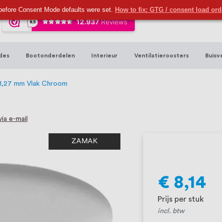
ijna 20 jaar ervaring in RVS producten vo
before Consent Mode defaults were set.
How to fix: GTG / consent load or
sters en bouwbeslag. In onze webshop vind
00 hoogwaardige RVS artikelen direct uit
des
Bootonderdelen
Interieur
Ventilatieroosters
Buisv
t produceren, geheel volgens jouw specif
, want we geloven dat een goede relatie m
x 1,27 mm Vlak Chroom
ia e-mail
ZAMAK
€ 8,14
Prijs per stuk
incl. btw