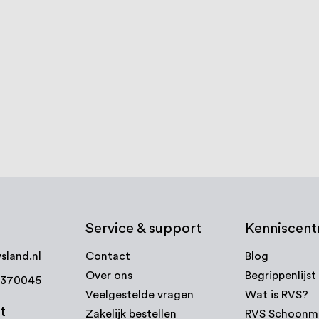
mm bol
Eindkap 38,1 x 1,27 mm Vlak,
Eindkap 38
RVS Look
zwart
€ 8,14
€ 8,14
Op voorraad
3-5 werk
Bekijk product
Bekijk
Service & support
Kenniscen
sland.nl
Contact
Blog
Over ons
Begrippenlijst
7370045
Veelgestelde vragen
Wat is RVS?
t
Zakelijk bestellen
RVS Schoonm