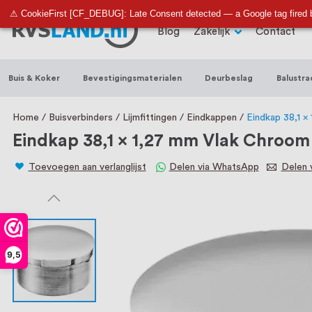
RVS Land is een écht familiebedrijf met b
⚠ CookieFirst [CF_DEBUG]: Late Consent detected — a Google tag fired 
Blog
Zakelijk
Contact
trapleuningen, deurbeslag, ventilatieroo
Nederland en België, met meer dan 100.0
Buis & Koker
Bevestigingsmaterialen
Deurbeslag
Balustra
een eigen werkplaats waar we RVS op maa
staat persoonlijke service bij ons voorop
Home
Buisverbinders
Lijmfittingen
Eindkappen
Eindkap 38,1 
Eindkap 38,1 x 1,27 mm Vlak Chroom
Toevoegen aan verlanglijst
Delen via WhatsApp
Delen v
9,5