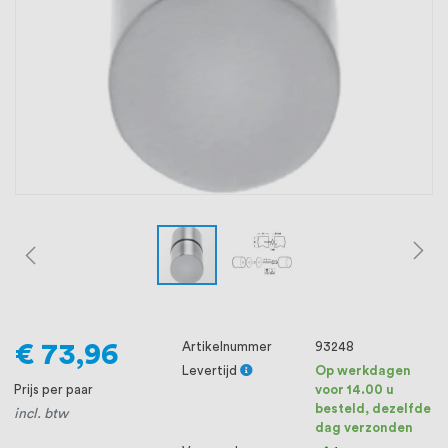
oprichting staat persoonlijke service bij
ons voorop, want we geloven dat een
goede relatie met onze klanten het
verschil maakt.
€ 73,96
Artikelnummer
93248
Levertijd
Op werkdagen
Prijs per paar
voor 14.00 u
besteld, dezelfde
incl. btw
dag verzonden