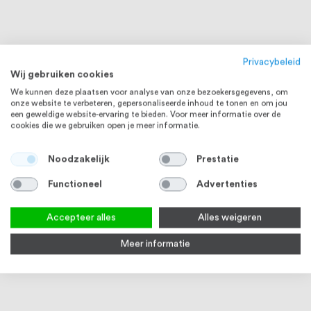
Privacybeleid
Wij gebruiken cookies
We kunnen deze plaatsen voor analyse van onze bezoekersgegevens, om
onze website te verbeteren, gepersonaliseerde inhoud te tonen en om jou
een geweldige website-ervaring te bieden. Voor meer informatie over de
cookies die we gebruiken open je meer informatie.
Noodzakelijk
Prestatie
Functioneel
Advertenties
Accepteer alles
Alles weigeren
Meer informatie
Douchewand stabilisatiestang
Douchewand stabilisatiestang
Deur