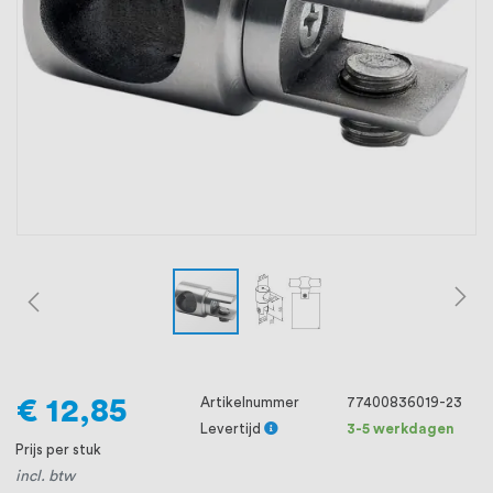
oprichting staat persoonlijke service bij
ons voorop, want we geloven dat een
goede relatie met onze klanten het
verschil maakt.
€ 12,85
Artikelnummer
77400836019-23
Levertijd
3-5 werkdagen
Prijs per stuk
incl. btw