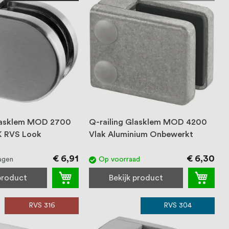
Glasklem MOD 2700
Q-railing Glasklem MOD 4200
 RVS Look
Vlak Aluminium Onbewerkt
€ 6,91
€ 6,30
agen
Op voorraad
 product
Bekijk product
RVS 316
RVS 304