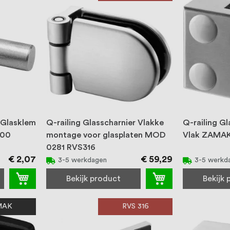
 Glasklem
Q-railing Glasscharnier Vlakke
Q-railing 
200
montage voor glasplaten MOD
Vlak ZAMAK
0281 RVS316
€ 2,07
€ 59,29
3-5 werkdagen
3-5 werkd
Bekijk product
Bekijk
MAK
RVS 316