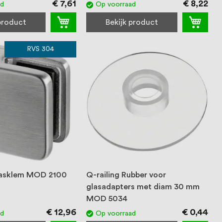
€ 7,61
€ 8,22
ad
Op voorraad
 product
Bekijk product
RVS 304
Glasklem MOD 2100
Q-railing Rubber voor
glasadapters met diam 30 mm
MOD 5034
€ 12,96
€ 0,44
ad
Op voorraad