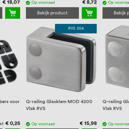
€ 18,07
€ 8,72
Op voorraad
Op voorra
Bekijk product
Bekijk
RVS 304
bers voor
Q-railing Glasklem MOD 4200
Q-railing 
Vlak RVS
Vlak RVS
€ 0,25
€ 15,98
af
Op voorraad
Op voorra