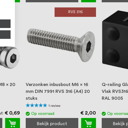
RVS 316
M8 x 20
Verzonken inbusbout M6 x 16
Q-railing 
mm DIN 7991 RVS 316 (A4) 20
Vlak RVS316
stuks
RAL 9005
Waardering:
1
review
100%
€ 0,69
€ 2,00
af
Op voorraad
Op voorra
Bekijk product
Bekijk