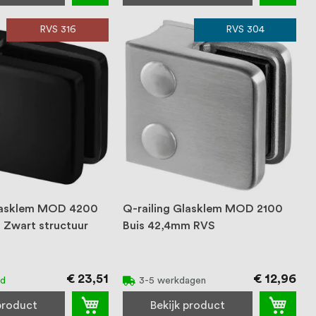
RVS 316
RVS 304
Glasklem MOD 4200
Q-railing Glasklem MOD 2100
 Zwart structuur
Buis 42,4mm RVS
€ 23,51
€ 12,96
ad
3-5 werkdagen
 product
Bekijk product