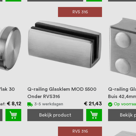
RVS 316
Vlak 30
Q-railing Glasklem MOD 5500
Q-railing 
Onder RVS316
Buis 42,4m
€ 8,12
€ 21,43
naf
3-5 werkdagen
Op voorra
Bekijk product
Bekijk
RVS 316