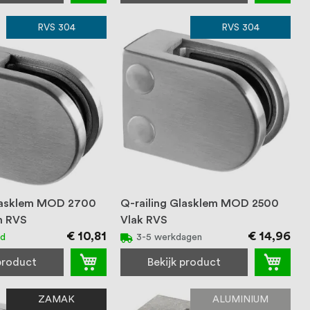
RVS 304
RVS 304
Glasklem MOD 2700
Q-railing Glasklem MOD 2500
m RVS
Vlak RVS
€ 10,81
€ 14,96
ad
3-5 werkdagen
 product
Bekijk product
ZAMAK
ALUMINIUM