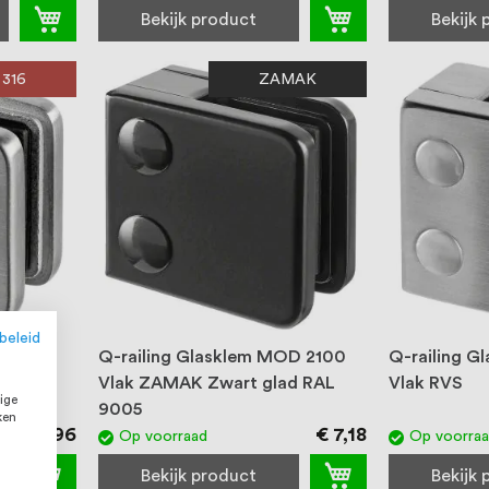
Bekijk product
Bekijk
 316
ZAMAK
beleid
OD 2100
Q-railing Glasklem MOD 2100
Q-railing 
Vlak ZAMAK Zwart glad RAL
Vlak RVS
ige
9005
ken
€ 14,96
€ 7,18
Op voorraad
Op voorra
Bekijk product
Bekijk