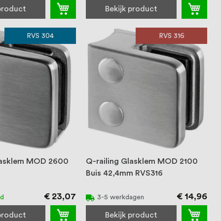
 product
Bekijk product
RVS 304
RVS 316
Glasklem MOD 2600
Q-railing Glasklem MOD 2100
Buis 42,4mm RVS316
€ 23,07
€ 14,96
ad
3-5 werkdagen
 product
Bekijk product