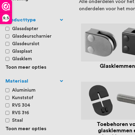
Alle onderdelen voor he
onderdelen voor het mon
9,5
Producttype
Glasadapter
Glasdeurscharnier
Glasdeurslot
Glasplaat
Glasklem
Glasklemme
Toon meer opties
Materiaal
Aluminium
Kunststof
RVS 304
RVS 316
Staal
Toebehoren v
Toon meer opties
glasklemmen 