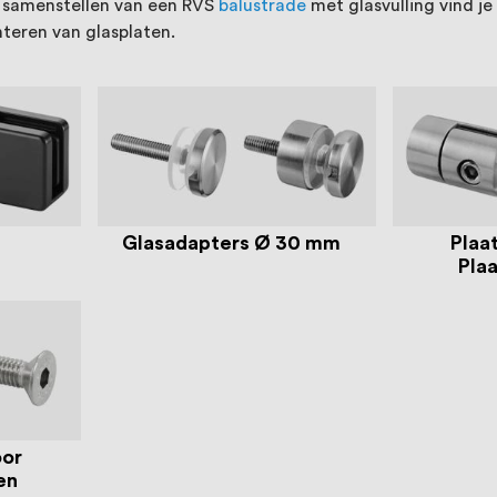
t samenstellen van een RVS
balustrade
met glasvulling vind j
teren van glasplaten.
n
Glasadapters Ø 30 mm
Plaa
Pla
oor
en