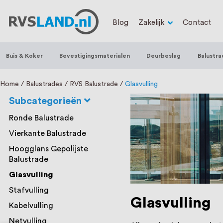
RVS Land is een écht familiebedrijf met b
Blog
Zakelijk
Contact
trapleuningen, deurbeslag, ventilatieroo
Nederland en België, met meer dan 100.0
Buis & Koker
Bevestigingsmaterialen
Deurbeslag
Balustra
een eigen werkplaats waar we RVS op maa
staat persoonlijke service bij ons voorop
Home
Balustrades
RVS Balustrade
Glasvulling
Subcategorieën
Ronde Balustrade
Vierkante Balustrade
Hoogglans Gepolijste
Balustrade
Glasvulling
Stafvulling
Glasvulling
Kabelvulling
Netvulling