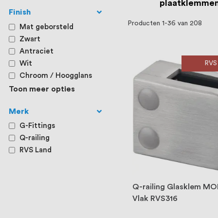
plaatklemme
Finish
Producten
1
-
36
van
208
Mat geborsteld
Zwart
Antraciet
Wit
RVS
Chroom / Hoogglans
Toon meer opties
Merk
G-Fittings
Q-railing
RVS Land
Q-railing Glasklem M
Vlak RVS316