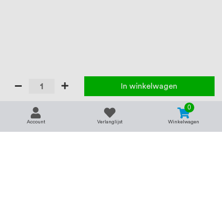
In winkelwagen
0
Account
Verlanglijst
Winkelwagen
Contact
Service & support
support@rvsland.nl
Contact
Over ons
+31 (0)45-7370045
Veelgestelde vragen