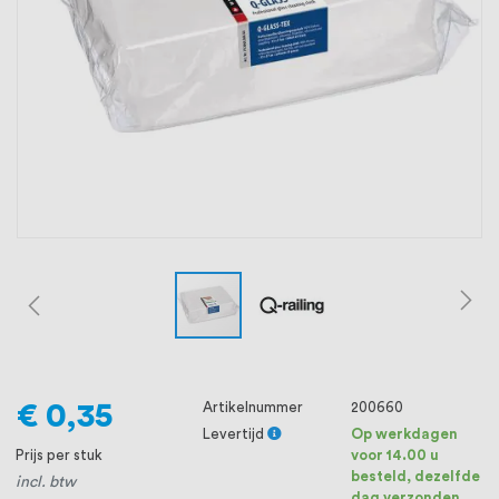
oprichting staat persoonlijke service bij
ons voorop, want we geloven dat een
goede relatie met onze klanten het
verschil maakt.
€ 0,35
Artikelnummer
200660
Levertijd
Op werkdagen
Prijs per stuk
voor 14.00 u
besteld, dezelfde
incl. btw
dag verzonden