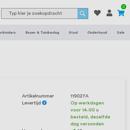
or binnen- en buitenhuis, waaronder
0
Search
 je het grootste assortiment van
Search
 voorraad leverbaar. Wij hebben tevens
erbinders
Bouw- & Tuinbeslag
Staal
Onderhoud
Sale
ieke wensen. Al sinds onze oprichting
et onze klanten het verschil maakt.
Artikelnummer
119027A
Levertijd
Op werkdagen
voor 14.00 u
besteld, dezelfde
dag verzonden