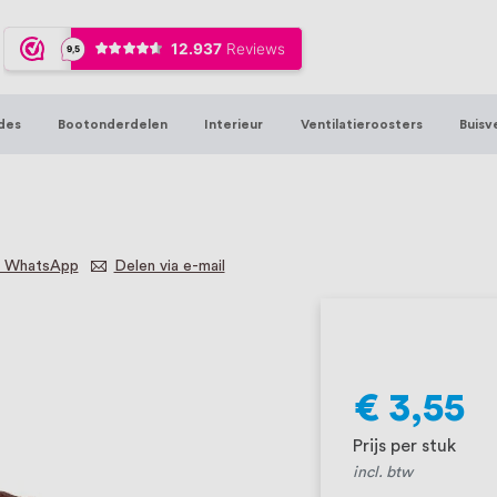
ijna 20 jaar ervaring in RVS producten vo
sters en bouwbeslag. In onze webshop vind
00 hoogwaardige RVS artikelen direct uit
des
Bootonderdelen
Interieur
Ventilatieroosters
Buisv
t produceren, geheel volgens jouw specif
, want we geloven dat een goede relatie m
a WhatsApp
Delen via e-mail
€ 3,55
Prijs per stuk
incl. btw