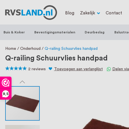
RVS Land is een écht familiebedrijf met b
Blog
Zakelijk
Contact
trapleuningen, deurbeslag, ventilatieroo
Nederland en België, met meer dan 100.0
Buis & Koker
Bevestigingsmaterialen
Deurbeslag
Balustra
een eigen werkplaats waar we RVS op maa
staat persoonlijke service bij ons voorop
Home
Onderhoud
Q-railing Schuurvlies handpad
Q-railing Schuurvlies handpad
2
reviews
Toevoegen aan verlanglijst
Delen vi
100
100
% of
9,5