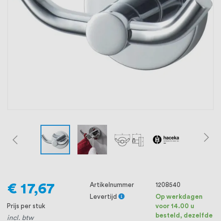
oprichting staat persoonlijke service bij
ons voorop, want we geloven dat een
goede relatie met onze klanten het
verschil maakt.
€ 17,67
Artikelnummer
1208540
Levertijd
Op werkdagen
Prijs per stuk
voor 14.00 u
besteld, dezelfde
incl. btw